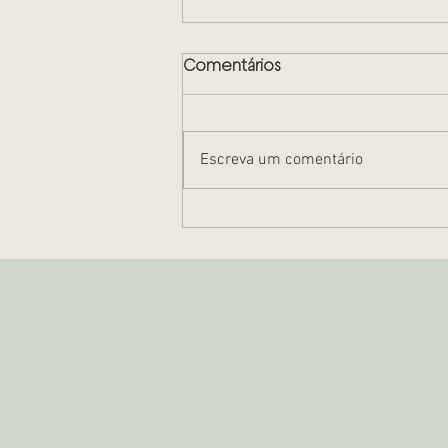
Comentários
Escreva um comentário
Propriedade resolúvel e
propriedade fiduciária: O
que é?