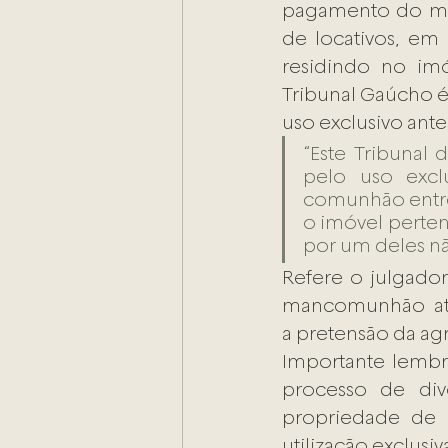
pagamento do mont
de locativos, em
residindo no imó
Tribunal Gaúcho 
uso exclusivo ante
“Este Tribunal 
pelo uso exc
comunhão entre 
o imóvel perten
por um deles não
Refere o julgado
mancomunhão até
a pretensão da ag
Importante lembra
processo de div
propriedade de 
utilização exclus