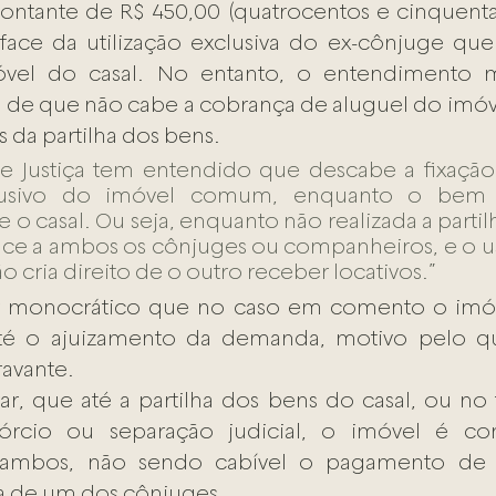
ante de R$ 450,00 (quatrocentos e cinquenta re
 face da utilização exclusiva do ex-cônjuge qu
vel do casal. No entanto, o entendimento ma
é de que não cabe a cobrança de aluguel do imó
s da partilha dos bens.
de Justiça tem entendido que descabe a fixação
lusivo do imóvel comum, enquanto o bem e
o casal. Ou seja, enquanto não realizada a partilh
ce a ambos os cônjuges ou companheiros, e o us
 cria direito de o outro receber locativos.”
r monocrático que no caso em comento o imóv
 o ajuizamento da demanda, motivo pelo qua
ravante.
r, que até a partilha dos bens do casal, ou no 
órcio ou separação judicial, o imóvel é con
ambos, não sendo cabível o pagamento de l
iva de um dos cônjuges.