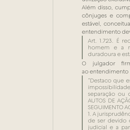
Além disso, cumpr
cônjuges e comp
estável, conceitu
entendimento deve
Art. 1.723. É r
homem e a mul
duradoura e est
O julgador fi
ao entendimento ma
“Destaco que e
impossibilidad
separação ou 
AUTOS DE AÇÃ
SEGUIMENTO AO
1. A jurisprudên
de ser devido 
judicial e a pa