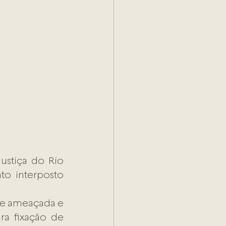
stiça do Rio 
o interposto 
 e ameaçada e 
a fixação de 