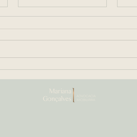
Arras ou Sinal de Negócio:
Escr
O Guia Estratégico para
O Gu
Segurança em Transações
Doc
Imobiliárias de Alto Padrão
que
imóv