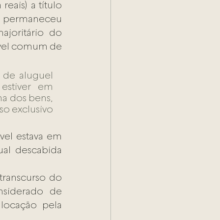
ais) a título 
e permaneceu 
joritário do 
vel comum de 
 de aluguel 
stiver em 
a dos bens, 
o exclusivo 
el estava em 
l descabida 
transcurso do 
siderado de 
ocação pela 