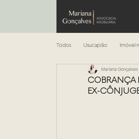
Todos
Usucapião
Imóvel r
Mariana Gonçalves
Leilões
Análise de risco
COBRANÇA D
EX-CÔNJUGES
Incorporação Imobiliária
Regularização de Imóveis