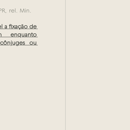
, rel. Min. 
l a fixação de 
m enquanto 
ônjuges ou 