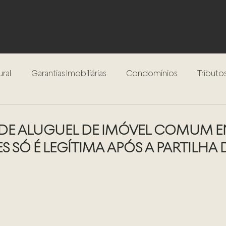
ural
Garantias Imobiliárias
Condomínios
Tributos
Inventário
Testamento
Procedimento Extrajudici
E ALUGUEL DE IMÓVEL COMUM E
 SÓ É LEGÍTIMA APÓS A PARTILHA 
Compra e Venda de Imóveis
Locação de Imóveis