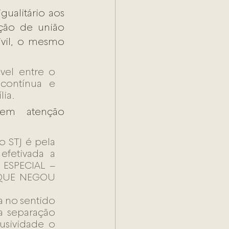
ualitário aos 
ão de união 
ivil, o mesmo 
vel entre o 
contínua e 
lia.
em atenção 
STJ é pela 
fetivada a 
ESPECIAL – 
QUE NEGOU 
a no sentido 
 separação 
usividade o 