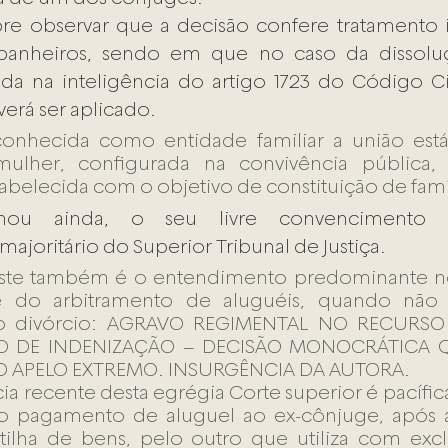
e observar que a decisão confere tratamento ig
anheiros, sendo em que no caso da dissoluç
ada na inteligência do artigo 1723 do Código C
rá ser aplicado.
econhecida como entidade familiar a união está
her, configurada na convivência pública, 
abelecida com o objetivo de constituição de famí
rmou ainda, o seu livre convencimento 
joritário do Superior Tribunal de Justiça.
ste também é o entendimento predominante no 
e do arbitramento de aluguéis, quando não e
o divórcio: AGRAVO REGIMENTAL NO RECURSO 
O DE INDENIZAÇÃO – DECISÃO MONOCRÁTICA 
 APELO EXTREMO. INSURGÊNCIA DA AUTORA.
cia recente desta egrégia Corte superior é pacífic
o pagamento de aluguel ao ex-cônjuge, após a
rtilha de bens, pelo outro que utiliza com excl