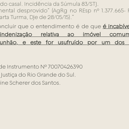
 casal. Incidência da Súmula 83/STJ.
ental desprovido” (AgRg no REsp nº 1.377.665- PR
rta Turma, DJe de 28/05/15).”
oncluir que o entendimento é de que 
é incabíve
indenização relativa ao imóvel comu
nhão, e este for usufruído por um dos c
 de Instrumento Nº 70070426390
 Justiça do Rio Grande do Sul.
ine Scherer dos Santos.