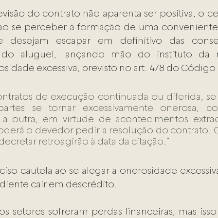
isão do contrato não aparenta ser positiva, o cen
 ao se perceber a formação de uma conveniente 
 desejam escapar em definitivo das conse
do aluguel, lançando mão do instituto da r
sidade excessiva, previsto no art. 478 do Código C
contratos de execução continuada ou diferida, se 
rtes se tornar excessivamente onerosa, co
a outra, em virtude de acontecimentos extraor
poderá o devedor pedir a resolução do contrato. Os
ecretar retroagirão à data da citação.” 
ciso cautela ao se alegar a onerosidade excessiva
iente cair em descrédito. 
s setores sofreram perdas financeiras, mas isso