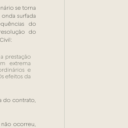
ário se torna 
onda surfada 
quências do 
esolução do 
ivil: 
a prestação 
m extrema 
dinários e 
 efeitos da 
 do contrato, 
 não ocorreu, 