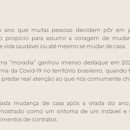
ano que muitas pessoas decidem pôr em prá
o propício para assumir a coragem de mudar 
e vida saudável ou até mesmo se mudar de casa.  
ema “moradia” ganhou imenso destaque em 2020,
ia da Covid-19 no território brasileiro, quando 
e prestar real atenção ao que nós comumente c
jada mudança de casa após a virada do ano, 
ostrado como um sintoma de um instável e n
mentos de contratos. 