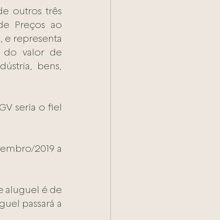
 outros três 
de Preços ao 
 e representa 
de modo geral a variação dos preços no mercado brasileiro do valor de 
ústria, bens, 
 seria o fiel 
embro/2019 a 
 aluguel é de 
uel passará a 