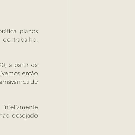
tica planos 
de trabalho, 
 
 a partir da 
tivemos então 
hamávamos de 
infelizmente 
ão desejado 