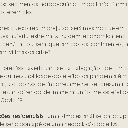
os segmentos agropecuário, imobiliário, farmac
or exemplo.  
res que sofreram prejuízo, será mesmo que em t
tes auferiu extrema vantagem econômica enqu
 penúria, ou será que ambos os contraentes, 
ram vítimas da crise?  
preciso averiguar se a alegação de imprevi
e ou inevitabilidade dos efeitos da pandemia é m
al, ao ponto de incorretamente se presumir 
m estar sofrendo de maneira uniforme os efeit
 Covid-19.  
ções residenciais
, uma simples análise da ocupa
de ser o pontapé de uma negociação objetiva.  