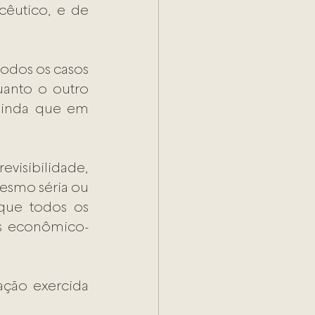
êutico, e de 
odos os casos 
anto o outro 
ainda que em 
sibilidade, 
esmo séria ou 
que todos os 
os econômico-
ção exercida 