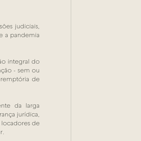
es judiciais, 
te a pandemia 
o integral do 
ção - sem ou 
remptória de 
nte da larga 
nça jurídica, 
locadores de 
. 