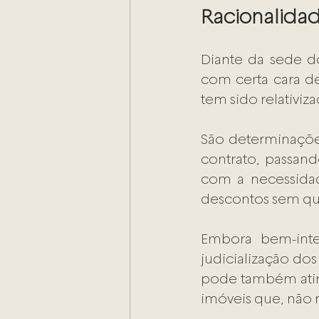
Racionalida
Diante da sede do
com certa cara de
tem sido relativiza
São determinações
contrato, passan
com a necessidad
descontos sem qu
Embora bem-inten
judicialização do
pode também ating
imóveis que, não 