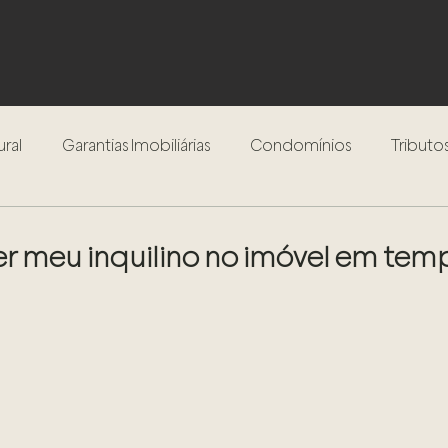
ural
Garantias Imobiliárias
Condomínios
Tributos
Inventário
Testamento
Procedimento Extrajudici
 meu inquilino no imóvel em tem
Compra e Venda de Imóveis
Locação de Imóveis