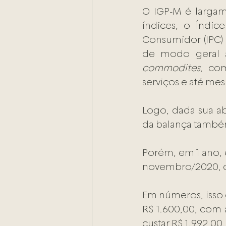
O IGP-M é largam
índices, o Índic
Consumidor (IPC) 
commodites
, com
serviços e até mes
Logo, dada sua ab
da balança também
Porém, em 1 ano,
novembro/2020, o
Em números, isso q
R$ 1.600,00, com 
custar R$ 1.992,00.