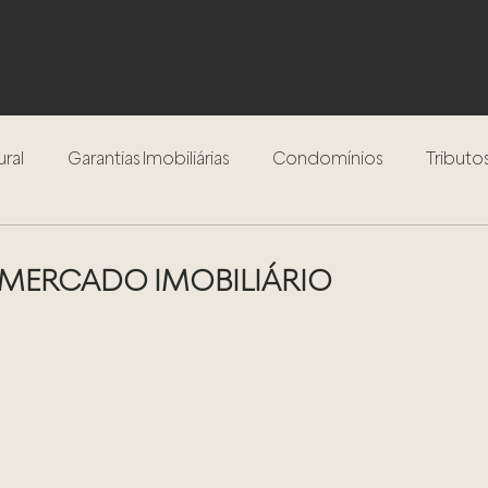
ural
Garantias Imobiliárias
Condomínios
Tributos
Inventário
Testamento
Procedimento Extrajudici
o MERCADO IMOBILIÁRIO
Compra e Venda de Imóveis
Locação de Imóveis