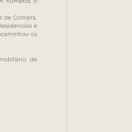
em números o 
s de Compra, 
sidenciais e 
ncaminhou os 
biliário de 