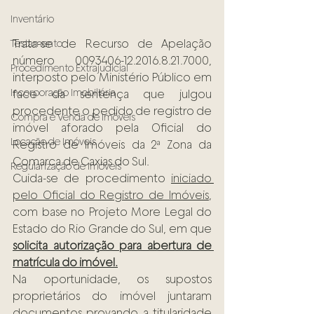
Inventário
Trata-se de Recurso de Apelação 
Testamento
número 0093406-12.2016.8.21.7000, 
Procedimento Extrajudicial
interposto pelo Ministério Público em 
Incorporação Imobiliária
face da sentença que julgou 
procedente o pedido de registro de 
Compra e Venda de Imóveis
imóvel aforado pela Oficial do 
Locação de Imóveis
Registro de Imóveis da 2ª Zona da 
Comarca de Caxias do Sul.
Regularização de Imóveis
Cuida-se de procedimento 
iniciado 
pelo Oficial do Registro de Imóveis
, 
com base no Projeto More Legal do 
Estado do Rio Grande do Sul, em que 
solicita autorização para abertura de 
matrícula do imóvel.
Na oportunidade, os supostos 
proprietários do imóvel juntaram 
documentos provando a titularidade 