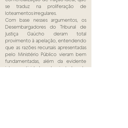
se traduz na proliferação de 
loteamentos irregulares.
Com base nesses argumentos, os 
Desembargadores do Tribunal de 
Justiça Gaúcho deram total 
provimento à apelação, entendendo 
que as razões recursais apresentadas 
pelo Ministério Público vieram bem 
fundamentadas, além da evidente 
intempestividade da juntada de 
documentos dos apelados, em 
verdade, a falta de credibilidade da 
prova acostada.
Ver tudo
Posts recentes