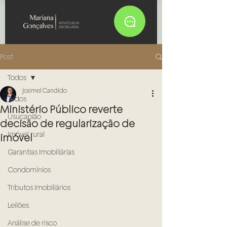
Post
Todos
Josimel Candido
Todos
Ministério Público reverte
Usucapião
decisão de regularização de
Imóvel rural
imóvel
Garantias Imobiliárias
Condomínios
Tributos Imobiliários
Leilões
Análise de risco