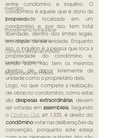
entre condômino e inquilino. O 
Inventário
condômino é aquele que é dono da 
propriedade localizada em um 
Testamento
condomínio e, por isso, tem total 
Procedimento Extrajudicial
liberdade, dentro dos limites legais, 
Incorporação Imobiliária
em dispor da sua unidade. Enquanto 
isso, o inquilino é a pessoa que loca a 
Compra e Venda de Imóveis
propriedade do condômino e, 
Locação de Imóveis
sendo assim, não tem os mesmos 
direitos de dispor livremente da 
Regularização de Imóveis
unidade como o proprietário dela.
Logo, no que compete a realização 
de obras no condomínio, como estas 
são 
despesas extraordinárias
, devem 
ser votadas em 
assembleia
. Segundo 
o
Código Civil
, art. 1.335, é direito do 
condômino
 votar nas deliberações da 
convenção, porquanto este esteja 
com suas despesas quitadas. Isto não 