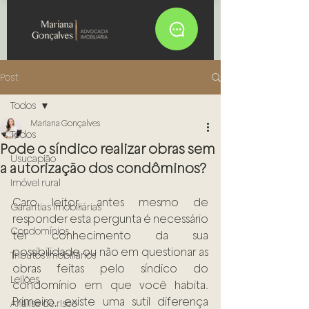
Post
Todos
Mariana Gonçalves
Todos
Pode o síndico realizar obras sem
Usucapião
a autorização dos condôminos?
Imóvel rural
Caro leitor, antes mesmo de 
Garantias Imobiliárias
responder esta pergunta é necessário 
Condomínios
ter conhecimento da sua 
possibilidade ou não em questionar as 
Tributos Imobiliários
obras feitas pelo síndico do 
Leilões
condomínio em que você habita. 
Primeiro, existe uma sutil diferença 
Análise de risco