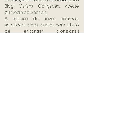
Blog Mariana Gonçalves. Acesse 
o
linkedin de Gabriela
.
A seleção de novos colunistas 
acontece todos os anos com intuito 
de encontrar profissionais 
apaixonados pela área jurídica do 
mercado imobiliário.
Nos ajude a escolher os novos 
colunistas do blog comentando aqui 
abaixo o que você achou do 
conteúdo produzido! Contamos 
com a sua ajuda!
Veja mais conteúdos da seleção de 
colunistas 2018 
AQUI
!