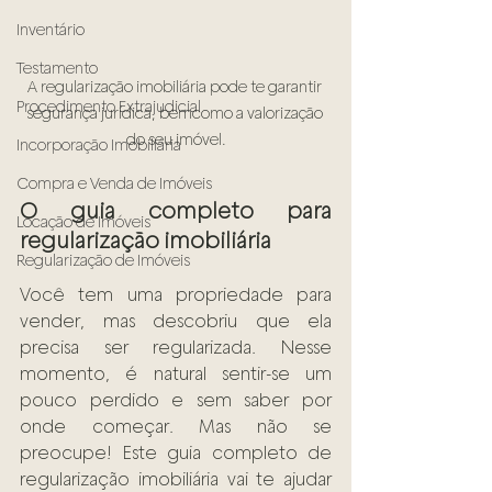
Inventário
Testamento
A regularização imobiliária pode te garantir 
Procedimento Extrajudicial
segurança jurídica, bemcomo a valorização 
do seu imóvel.
Incorporação Imobiliária
Compra e Venda de Imóveis
O guia completo para 
Locação de Imóveis
regularização imobiliária 
Regularização de Imóveis
Você tem uma propriedade para 
vender, mas descobriu que ela 
precisa ser regularizada. Nesse 
momento, é natural sentir-se um 
pouco perdido e sem saber por 
onde começar. Mas não se 
preocupe! Este guia completo de 
regularização imobiliária vai te ajudar 