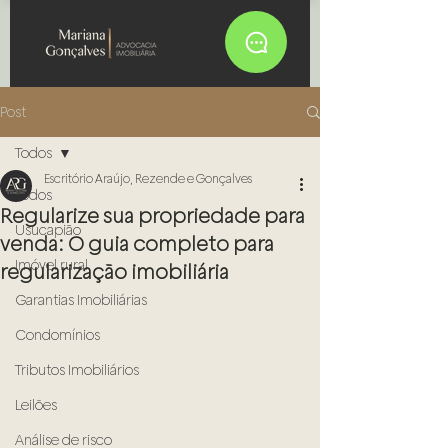
Post
Todos
Escritório Araújo, Rezende e Gonçalves
Todos
Regularize sua propriedade para
Usucapião
venda: O guia completo para
Imóvel rural
regularização imobiliária
Garantias Imobiliárias
Condomínios
Tributos Imobiliários
Leilões
Análise de risco