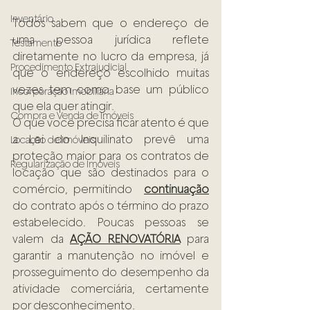
Inventário
Todos sabem que o endereço de 
uma pessoa jurídica reflete 
Testamento
diretamente no lucro da empresa, já 
Procedimento Extrajudicial
que o endereço escolhido muitas 
vezes tem como base um público 
Incorporação Imobiliária
que ela quer atingir.
Compra e Venda de Imóveis
O que você precisa ficar atento é que 
a Lei do Inquilinato prevê uma 
Locação de Imóveis
proteção maior para os contratos de 
Regularização de Imóveis
locação que são destinados para o 
comércio, permitindo  
continuação
do contrato após o término do prazo 
estabelecido. Poucas pessoas se 
valem da 
AÇÃO RENOVATÓRIA
 para 
garantir a manutenção no imóvel e 
prosseguimento do desempenho da 
atividade comerciária, certamente 
por desconhecimento.