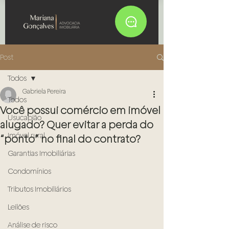
Post
Todos
Gabriela Pereira
Todos
Você possui comércio em imóvel
Usucapião
alugado? Quer evitar a perda do
Imóvel rural
“ponto” no final do contrato?
Garantias Imobiliárias
Condomínios
Tributos Imobiliários
Leilões
Análise de risco