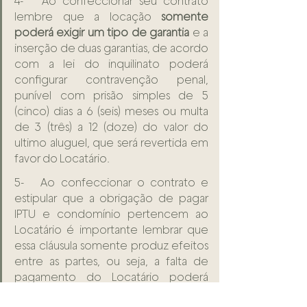
4-   Ao confeccionar seu contrato 
lembre que a locação 
somente 
poderá exigir um tipo de garantia
 e a 
inserção de duas garantias, de acordo 
com a lei do inquilinato poderá 
configurar contravenção penal, 
punível com prisão simples de 5 
(cinco) dias a 6 (seis) meses ou multa 
de 3 (três) a 12 (doze) do valor do 
ultimo aluguel, que será revertida em 
favor do Locatário.
5-   Ao confeccionar o contrato e 
estipular que a obrigação de pagar 
IPTU e condomínio pertencem ao 
Locatário é importante lembrar que 
essa cláusula somente produz efeitos 
entre as partes, ou seja, a falta de 
pagamento do Locatário poderá 
gerar a perda do bem em razão de 