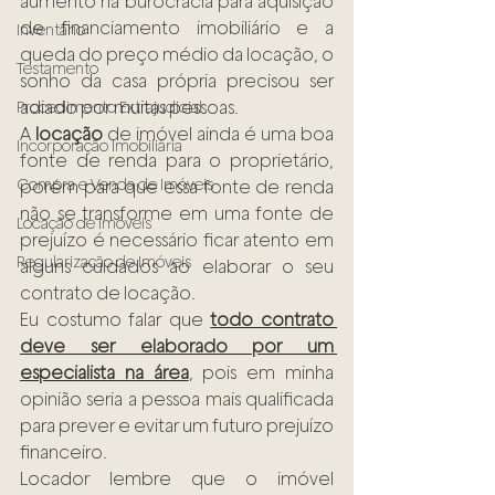
aumento na burocracia para aquisição 
de financiamento imobiliário e a 
Inventário
queda do preço médio da locação, o 
Testamento
sonho da casa própria precisou ser 
adiado por muitas pessoas.
Procedimento Extrajudicial
A 
locação
 de imóvel ainda é uma boa 
Incorporação Imobiliária
fonte de renda para o proprietário, 
Compra e Venda de Imóveis
porém para que essa fonte de renda 
não se transforme em uma fonte de 
Locação de Imóveis
prejuízo é necessário ficar atento em 
Regularização de Imóveis
alguns cuidados ao elaborar o seu 
contrato de locação.
Eu costumo falar que 
todo contrato 
deve ser elaborado por um 
especialista na área
, pois em minha 
opinião seria a pessoa mais qualificada 
para prever e evitar um futuro prejuízo 
financeiro.
Locador lembre que o imóvel 