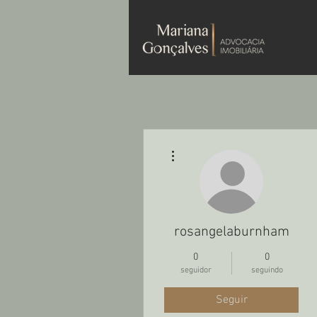
Mais ações
rosangelaburnham
0
0
seguidor
seguindo
Seguir