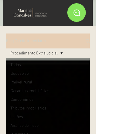
Blog Direito Imobiliário
Procedimento Extrajudicial
Todos
Usucapião
Imóvel rural
Garantias Imobiliárias
Condomínios
Tributos Imobiliários
Leilões
Análise de risco