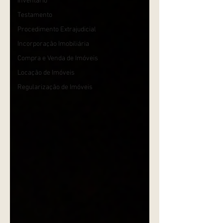
Inventário
Testamento
Procedimento Extrajudicial
Incorporação Imobiliária
Compra e Venda de Imóveis
Locação de Imóveis
Regularização de Imóveis