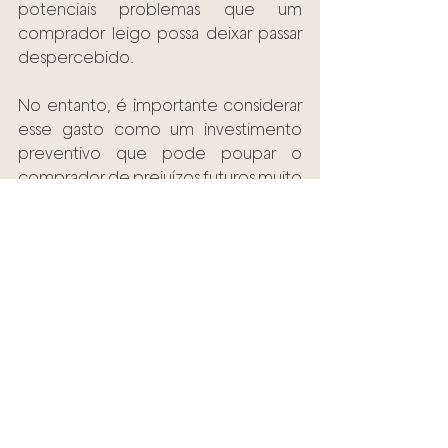
potenciais problemas que um 
comprador leigo possa deixar passar 
despercebido.
No entanto, é importante considerar 
esse gasto como um investimento 
preventivo que pode poupar o 
comprador de prejuízos futuros muito 
maiores. Mas, independentemente 
do valor, o investimento compensa 
pela tranquilidade e segurança que 
proporciona ao comprador.
Conclusão
A compra de um imóvel é uma 
decisão importante que deve ser 
tomada com cautela e planejamento. 
A análise de risco e a assessoria jurídica 