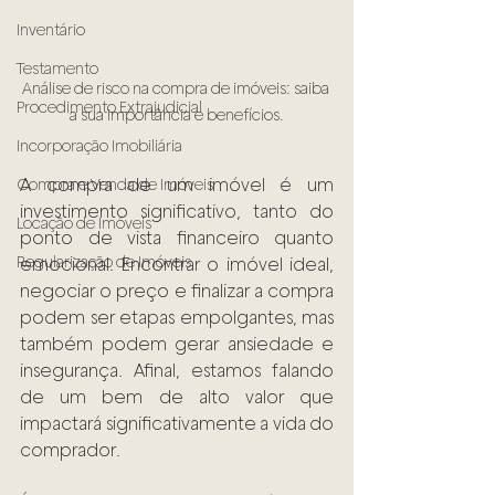
Inventário
Testamento
Análise de risco na compra de imóveis: saiba 
Procedimento Extrajudicial
a sua importância e benefícios.
Incorporação Imobiliária
A compra de um imóvel é um 
Compra e Venda de Imóveis
investimento significativo, tanto do 
Locação de Imóveis
ponto de vista financeiro quanto 
Regularização de Imóveis
emocional. Encontrar o imóvel ideal, 
negociar o preço e finalizar a compra 
podem ser etapas empolgantes, mas 
também podem gerar ansiedade e 
insegurança. Afinal, estamos falando 
de um bem de alto valor que 
impactará significativamente a vida do 
comprador.