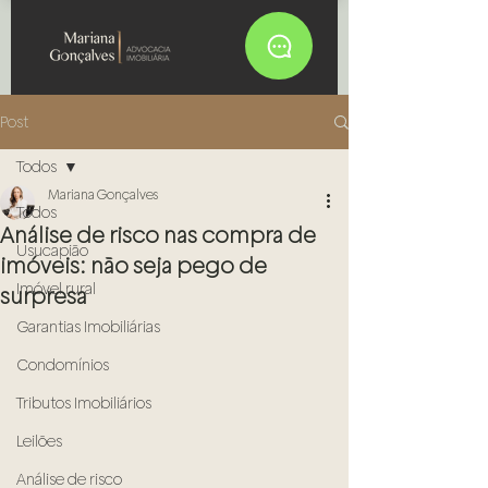
Post
Todos
Mariana Gonçalves
Todos
Análise de risco nas compra de
Usucapião
imóveis: não seja pego de
Imóvel rural
surpresa
Garantias Imobiliárias
Condomínios
Tributos Imobiliários
Leilões
Análise de risco