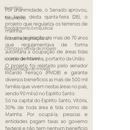
Inventário
Por unanimidade, o Senado aprovou, 
na tarde desta quinta-feira (28), o 
Testamento
projeto que regulariza os terrenos de 
Procedimento Extrajudicial
marinha.
Era uma legislação de mais de 70 anos 
Incorporação Imobiliária
que regulamentava de forma 
Compra e Venda de Imóveis
autoritária a ocupação de áreas tidas 
como de Marinha, portanto da União.
Locação de Imóveis
O projeto foi relatado pelo senador 
Regularização de Imóveis
Ricardo Ferraço (PMDB) e garante 
diversos benefícios as mais de 500 mil 
famílias que vivem nestas áreas no país, 
sendo 90 mil só no Espírito Santo.
Só na capital do Espírito Santo, Vitória, 
30% de toda área é tida como de 
Marinha. Por ocupá-la, pessoas e 
entidades pagam taxas ao governo 
federal e não tem nenhum beneficio 