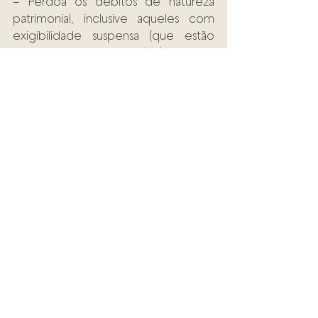
– Perdoa os débitos de natureza 
patrimonial, inclusive aqueles com 
exigibilidade suspensa (que estão 
sendo discutidos em juízo) que em 
31/12/2010 estejam vencidos há 05 anos 
ou mais, e cujo valor consolidado seja 
igual ou inferior a R$ 10.000,00.
– A inclusão desse artigo tem grande 
aspecto social, pois alcançará grande 
camada da sociedade afetada por 
dívidas patrimoniais.
– Apesar da lei já dispor o beneficio 
de isenção para aqueles que ganham 
até 05 salários mínimos, esse novo 
texto alcançará maior camada de 
cidadãos além daqueles já 
alcançados, ou seja, aqueles que 
devem até R$ 10.000,00, mas, 
ganham acima de 05 salários mínimos.