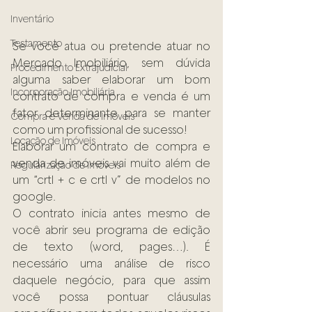
Inventário
Testamento
Se você atua ou pretende atuar no 
Mercado Imobiliário, sem dúvida 
Procedimento Extrajudicial
alguma saber elaborar um bom 
Incorporação Imobiliária
contrato de compra e venda é um 
fator determinante para se manter 
Compra e Venda de Imóveis
como um profissional de sucesso!
Locação de Imóveis
Elaborar um contrato de compra e 
venda de imóveis vai muito além de 
Regularização de Imóveis
um “crtl + c e crtl v” de modelos no 
google.
O contrato inicia antes mesmo de 
você abrir seu programa de edição 
de texto (word, pages…). É 
necessário uma análise de risco 
daquele negócio, para que assim 
você possa pontuar cláusulas 