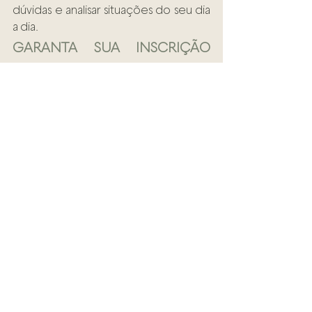
dúvidas e analisar situações do seu dia 
a dia.
GARANTA SUA INSCRIÇÃO 
VIP AQUI!!
Ver tudo
Posts recentes