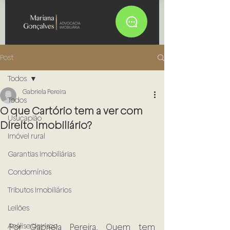
Post
Todos
Gabriela Pereira
Todos
O que Cartório tem a ver com
Usucapião
Direito Imobiliário?
Imóvel rural
Garantias Imobiliárias
Condomínios
Tributos Imobiliários
Leilões
Análise de risco
Por Gabriela Pereira. Quem tem 