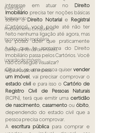
interesse em atuar no 
Direito 
Inventário
Imobiliário
 precisa ter noções básicas 
Testamento
sobre o 
Direito Notarial
 e 
Registral
(Cartórios), você pode até não ter 
Procedimento Extrajudicial
feito nenhuma ligação até agora, mas 
Incorporação Imobiliária
eu posso dizer que praticamente 
tudo que te aproxima do Direito 
Compra e Venda de Imóveis
Imobiliário passa pelos Cartórios. Você 
Locação de Imóveis
não consegue visualizar?
Olha só, se uma pessoa quiser 
vender 
Regularização de Imóveis
um imóvel
, vai precisar comprovar o 
estado civil
 e para isso o 
Cartório de 
Registro Civil de Pessoas Naturais
(RCPN), terá que emitir uma 
certidão 
de nascimento
, 
casamento
 ou 
óbito
, 
dependendo do estado civil que a 
pessoa precisa comprovar.
A 
escritura pública
 para comprar e 