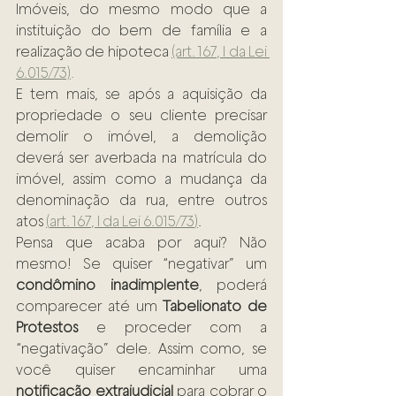
Imóveis, do mesmo modo que a 
instituição do bem de família e a 
realização de hipoteca 
(art. 167, I da Lei 
6.015/73)
.
E tem mais, se após a aquisição da 
propriedade o seu cliente precisar 
demolir o imóvel, a demolição 
deverá ser averbada na matrícula do 
imóvel, assim como a mudança da 
denominação da rua, entre outros 
atos 
(
art. 167, I da Lei 6.015/73
)
.
Pensa que acaba por aqui? Não 
mesmo! Se quiser “negativar” um 
condômino inadimplente
, poderá 
comparecer até um 
Tabelionato de 
Protestos
 e proceder com a 
“negativação” dele. Assim como, se 
você quiser encaminhar uma 
notificação extrajudicial
 para cobrar o 