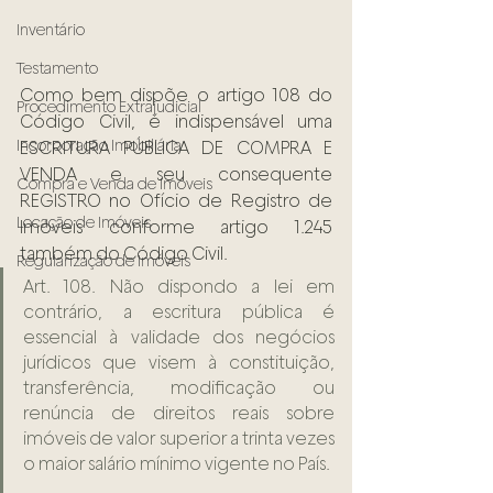
Inventário
Testamento
Como bem dispõe o artigo 108 do 
Procedimento Extrajudicial
Código Civil, é indispensável uma 
Incorporação Imobiliária
ESCRITURA PÚBLICA DE COMPRA E 
VENDA e seu consequente 
Compra e Venda de Imóveis
REGISTRO no Ofício de Registro de 
Locação de Imóveis
Imóveis conforme artigo 1.245 
também do Código Civil.
Regularização de Imóveis
Art. 108. Não dispondo a lei em 
contrário, a escritura pública é 
essencial à validade dos negócios 
jurídicos que visem à constituição, 
transferência, modificação ou 
renúncia de direitos reais sobre 
imóveis de valor superior a trinta vezes 
o maior salário mínimo vigente no País.