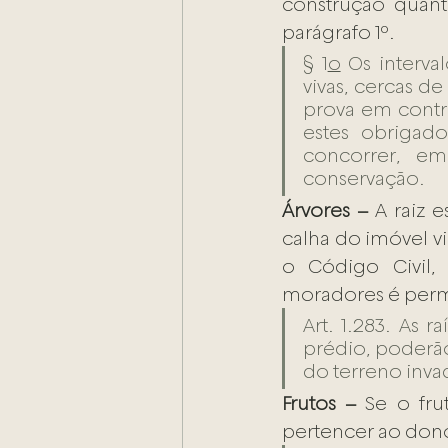
construção quanto
parágrafo 1º.
§ 1
o
 Os interva
vivas, cercas d
prova em contrá
estes obrigad
concorrer, em
conservação.
Árvores –
 A raiz 
calha do imóvel vi
o Código Civil,
moradores é permi
Art. 1.283. As 
prédio, poderão 
do terreno inva
Frutos –
 Se o fru
pertencer ao dono