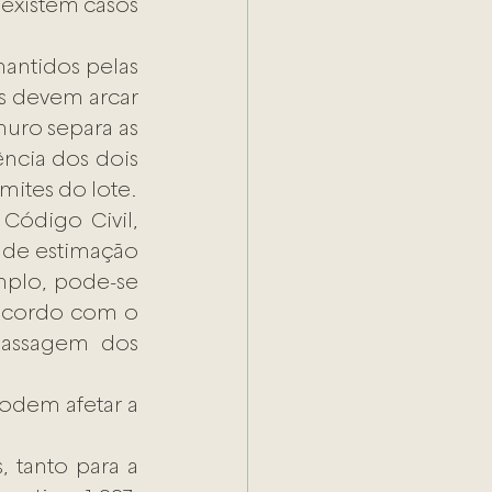
existem casos 
antidos pelas 
s devem arcar 
ro separa as 
ncia dos dois 
imites do lote.
Código Civil, 
s de estimação 
mplo, pode-se 
acordo com o 
assagem dos 
dem afetar a 
 tanto para a 