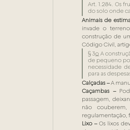
Art. 1.284. Os 
do solo onde ca
Animais de estim
invade o terreno
construção de u
Código Civil, artig
§ 3
o
 A construç
de pequeno port
necessidade de
para as despesa
Calçadas –
 A manu
Caçambas –
 Pod
passagem, deixan
não couberem,
regulamentação, f
Lixo –
 Os lixos d