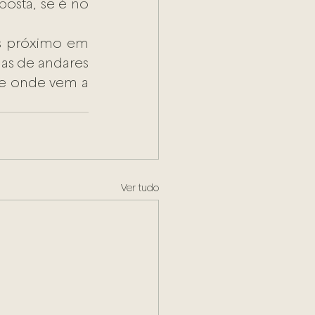
osta, se é no 
s próximo em 
s de andares 
de onde vem a 
Ver tudo