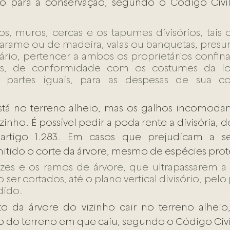
 para a conservação, segundo o Código Civil, a
los, muros, cercas e os tapumes divisórios, tais
e arame ou de madeira, valas ou banquetas, presu
rio, pertencer a ambos os proprietários confina
os, de conformidade com os costumes da loc
 partes iguais, para as despesas de sua co
está no terreno alheio, mas os galhos incomoda
zinho. É possível pedir a poda rente a divisória, 
 artigo 1.283. Em casos que prejudicam a se
tido o corte da árvore, mesmo de espécies prot
raízes e os ramos de árvore, que ultrapassarem a
ser cortados, até o plano vertical divisório, pelo 
dido.
to da árvore do vizinho cair no terreno alheio,
 do terreno em que caiu, segundo o Código Civil,