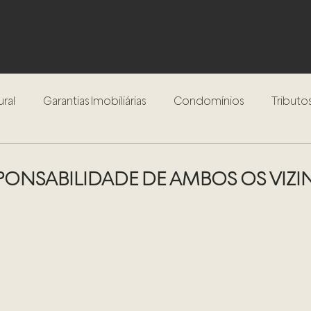
ural
Garantias Imobiliárias
Condomínios
Tributos
Inventário
Testamento
Procedimento Extrajudici
PONSABILIDADE DE AMBOS OS VIZ
Compra e Venda de Imóveis
Locação de Imóveis