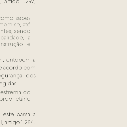
rtigo 1.297, 
 como sebes 
mem-se, até 
ntes, sendo 
alidade, a 
nstrução e 
m, entopem a 
de acordo com 
gurança dos 
egidas.
 estrema do 
proprietário 
 este passa a 
 artigo 1.284.