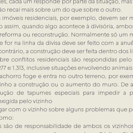
zes, cada um responde por parte da situação, mas 
o recai mais sobre um do que sobre o outro.
 imóveis residenciais, por exemplo, devem ser m
o assim, quando algo acontece à divisória, ambo
 reforma ou reconstrução. Normalmente só um mu
e for na linha da divisa deve ser feito com a anuê
contrário, a construção deve ser feita dentro dos l
bre conflitos residenciais são respondidas pelo 
.277 e 1.313, inclusive situações envolvendo animai
cachorro foge e entra no outro terreno, por exe
izinho a construção ou o aumento do muro. De 
rução de tapumes especiais para impedir a p
exigida pelo vizinho
ar com o vizinho sobre alguns problemas que po
 como:
 são de responsabilidade de ambos os vizinhos,