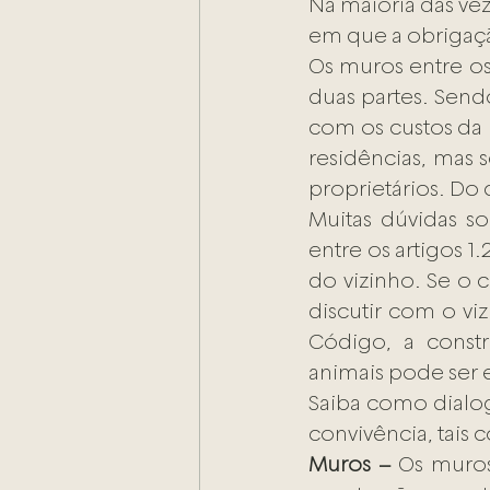
Na maioria das ve
em que a obrigaçã
Os muros entre os
duas partes. Send
com os custos da
residências, mas s
proprietários. Do 
Muitas dúvidas so
entre os artigos 1
do vizinho. Se o 
discutir com o v
Código, a const
animais pode ser 
Saiba como dialog
convivência, tais
Muros –
 Os muros