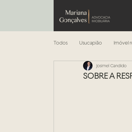
Todos
Usucapião
Imóvel r
Josimel Candido
Leilões
Análise de risco
SOBRE A RES
Incorporação Imobiliária
Regularização de Imóveis