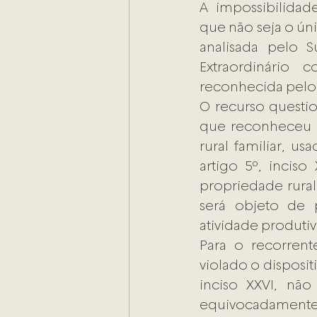
A impossibilidad
que não seja o ún
analisada pelo 
Extraordinário 
reconhecida pelo P
O recurso questio
que reconheceu 
rural familiar, u
artigo 5º, incis
propriedade rural,
será objeto de 
atividade produtiv
Para o recorrent
violado o disposit
inciso XXVI, não
equivocadament