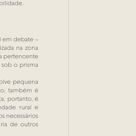
bilidade.
l em debate – 
izada na zona 
a pertencente 
 sob o prisma 
olve pequena 
to, também é 
, portanto, é 
dade rural e 
s necessários 
ia de outros 