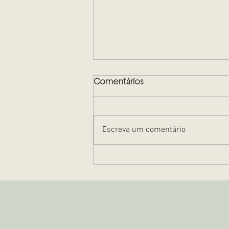
Comentários
Escreva um comentário
Propriedade resolúvel e
propriedade fiduciária: O
que é?