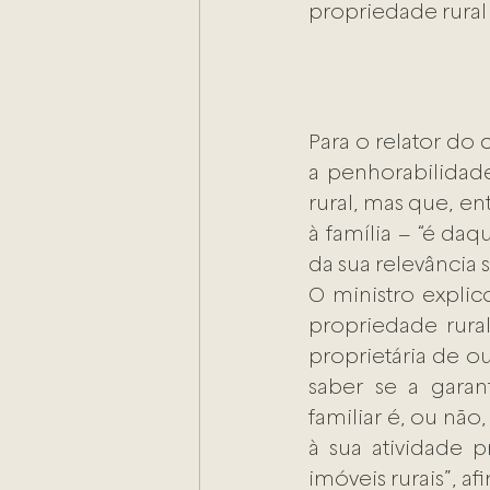
propriedade rural
Para o relator do 
a penhorabilidade
rural, mas que, e
à família – “é da
da sua relevância s
O ministro explic
propriedade rural
proprietária de o
saber se a garan
familiar é, ou nã
à sua atividade p
imóveis rurais”, af