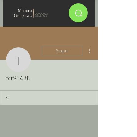
Mais ações
Seguir
tcr93488
tcr93488