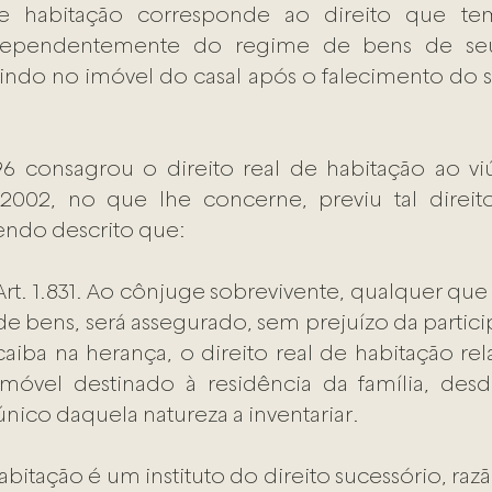
de habitação corresponde ao direito que te
ndependentemente do regime de bens de seu
ndo no imóvel do casal após o falecimento do s
96 consagrou o direito real de habitação ao viú
2002, no que lhe concerne, previu tal direit
zendo descrito que:
Art. 1.831. Ao cônjuge sobrevivente, qualquer que 
de bens, será assegurado, sem prejuízo da partici
caiba na herança, o direito real de habitação rel
imóvel destinado à residência da família, desd
único daquela natureza a inventariar.
abitação é um instituto do direito sucessório, razã