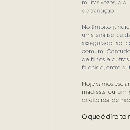
muitas vezes, a 
de transição.
No âmbito jurídic
uma análise cuida
assegurado ao cô
comum. Contudo, é
de filhos e outro
falecido, entre out
Hoje vamos esclar
madrasta ou um p
direito real de ha
O que é direito 