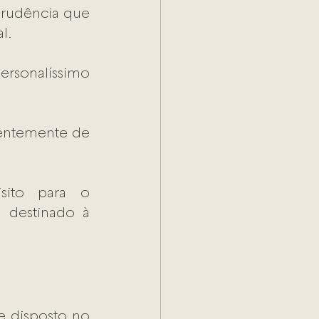
prudência que 
l.
personalíssimo 
ntemente de 
sito para o 
 destinado à 
e disposto no 