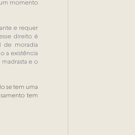
a um momento 
ante e requer 
sse direito é 
l de moradia 
 a existência 
 madrasta e o 
do se tem uma 
asamento tem 