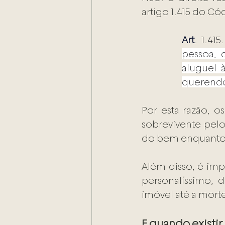
artigo 1.415 do Cód
Art
. 1.415.
pessoa, 
aluguel 
querendo,
Por esta razão, 
sobrevivente pelo
do bem enquanto p
Além disso, é impo
personalíssimo,
imóvel até a mort
E quando existi