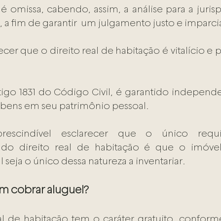
 é omissa, cabendo, assim, a análise para a juris
o, a fim de garantir  um julgamento justo e imparcia
cer que o direito real de habitação é vitalício e 
decorrente de lei.     	
igo 1831 do Código Civil, é garantido
independe
s bens em seu patrimônio pessoal.
rescindível esclarecer que o único requi
do direito real de habitação é que o imóvel
l seja o único dessa natureza a inventariar.
 cobrar alu​​guel?
al de habitação tem o caráter gratuito, conform