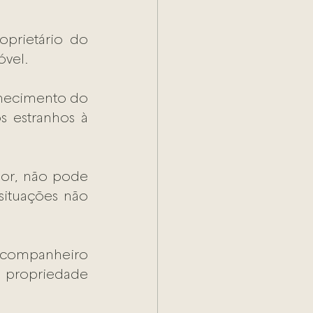
prietário do 
vel. 
hecimento do 
s estranhos à 
dor, não pode 
situações não 
companheiro 
 propriedade 