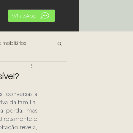
WhatsApp
 Imobiliários
al
sível?
, conversas à 
a da família. 
a perda, mas 
iretamente o 
tação revela, 