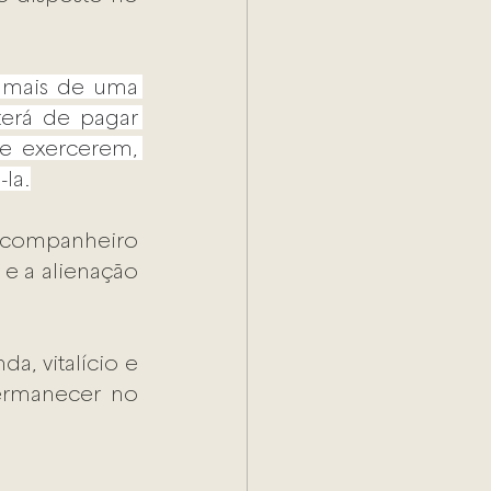
a mais de uma 
erá de pagar 
e exercerem, 
la.
 companheiro 
 a alienação 
a, vitalício e 
rmanecer no 