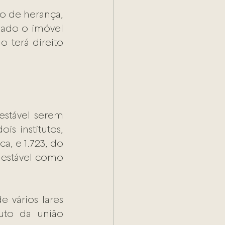
o de herança, 
oado o imóvel 
 terá direito 
stável serem 
s institutos, 
a, e 1.723, do 
estável como 
vários lares 
tuto da união 