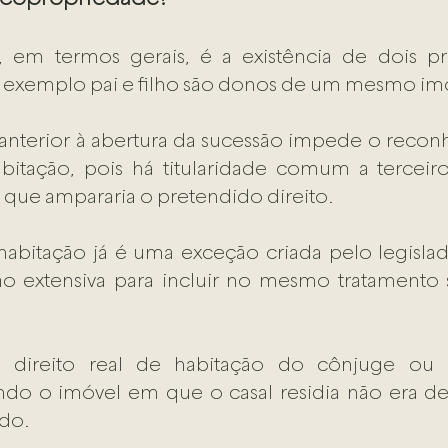
 em termos gerais, é a existência de dois pro
 exemplo pai e filho são donos de um mesmo imó
nterior à abertura da suce​ssão impede o recon
abitação, pois há titularidade comum a terceiro
a que ampararia o pretendido direito.
 habitação já é uma exceção criada pelo legisla
ão extensiva para incluir no mesmo tratamento 
á direito real de habitação do cônjuge ou 
ndo o imóvel em que o casal residia não era de
ido.