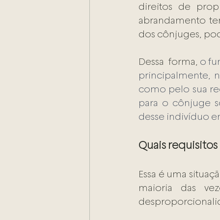
direitos de pro
abrandamento te
dos cônjuges, pod
Dessa  forma, 
o fu
principalmente, n
como pelo sua rec
para o cônjuge so
desse indivíduo 
Quais requisitos
Essa é uma situaçã
maioria das vez
desproporcionalid