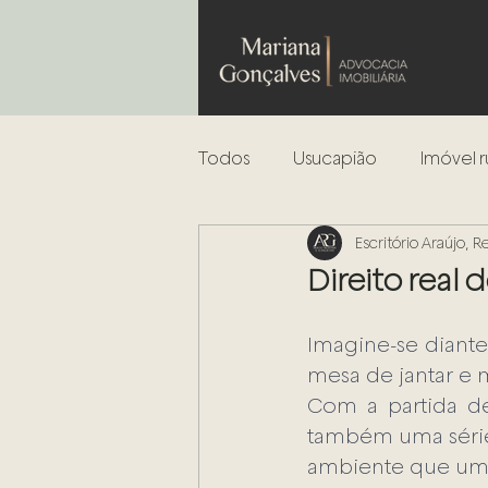
Todos
Usucapião
Imóvel r
Escritório Araújo, 
Leilões
Análise de risco
Direito real 
Incorporação Imobiliária
Imagine-se diante
mesa de jantar e 
Com a partida d
Regularização de Imóveis
também uma série
ambiente que um di