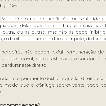
igo Civil:
 
Se o direito real de habitação for conferido 
qualquer delas que sozinha habite a casa não t
à outra, ou às outras, mas não as pode inibir d
 o direito, que também lhes compete, de habitá-
os herdeiros não podem exigir remuneração do
 uso do imóvel, nem a extinção do condomínio e
erdurar esse direito. 
rtante e pertinente destacar que tal direito é aind
 de modo que o cônjuge sobrevivente pode pe
e.
r copropriedade?