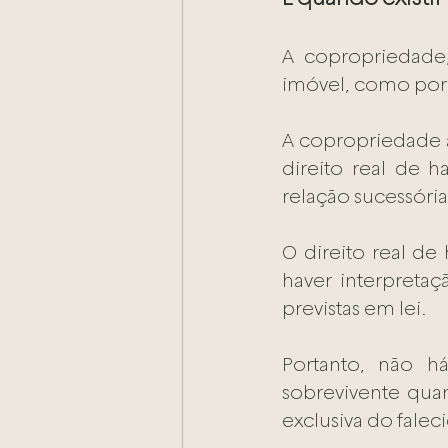
A copropriedade,
imóvel, como por
A copropriedade a
direito real de h
relação sucessóri
O direito real de
haver interpretaç
previstas em lei.
Portanto, não h
sobrevivente qua
exclusiva do falec