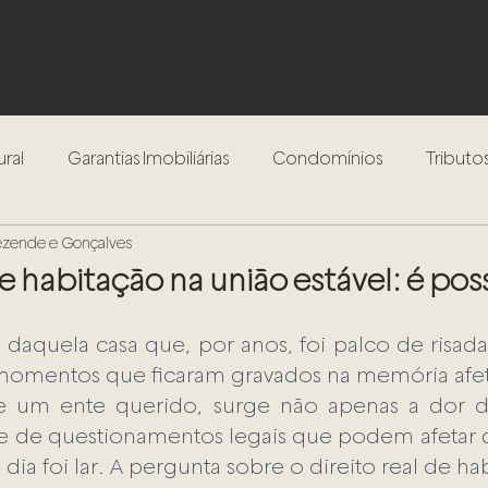
ural
Garantias Imobiliárias
Condomínios
Tributos
Rezende e Gonçalves
Inventário
Testamento
Procedimento Extrajudici
de habitação na união estável: é pos
Compra e Venda de Imóveis
Locação de Imóveis
 daquela casa que, por anos, foi palco de risadas
momentos que ficaram gravados na memória afetiv
e um ente querido, surge não apenas a dor d
 de questionamentos legais que podem afetar d
a foi lar. A pergunta sobre o direito real de habi