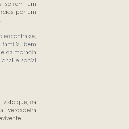
ça sofrem um 
rcida por um 
.
 encontra-se, 
 família. bem 
e da moradia 
nal e social 
 visto que, na 
 verdadeira 
evivente.