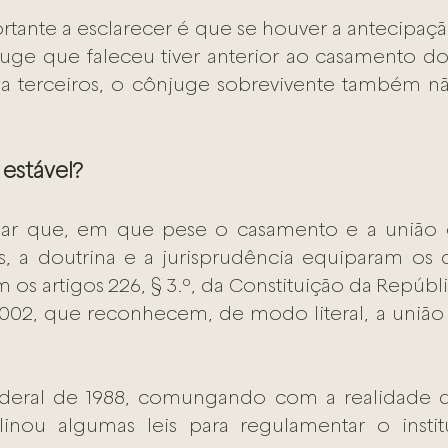
tante a esclarecer é que se houver a antecipaçã
juge que faleceu tiver anterior ao casamento d
a terceiros, o cônjuge sobrevivente também não
 estável?
ar que, em que pese o casamento e a união e
s, a doutrina e a jurisprudência equiparam os doi
os artigos 226, § 3.º, da Constituição da Repúblic
002, que reconhecem, de modo literal, a união 
ederal de 1988, comungando com a realidade de 
iplinou algumas leis para regulamentar o insti