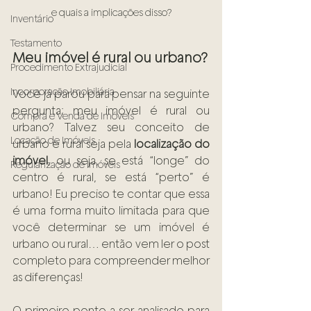
e quais a implicações disso?
Inventário
Testamento
Meu imóvel é rural ou urbano?
Procedimento Extrajudicial
Incorporação Imobiliária
Você já parou para pensar na seguinte 
pergunta: meu imóvel é rural ou 
Compra e Venda de Imóveis
urbano? Talvez seu conceito de 
Locação de Imóveis
urbano e rural seja pela 
localização do 
imóvel
, ou seja, se está “longe” do 
Regularização de Imóveis
centro é rural, se está “perto” é 
urbano! Eu preciso te contar que essa 
é uma forma muito limitada para que 
você determinar se um imóvel é 
urbano ou rural… então vem ler o post 
completo para compreender melhor 
as diferenças!
O primeiro ponto a ser analisado para 