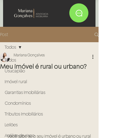
Post
Todos
Mariana Gonçalves
Todos
Meu imóvel é rural ou urbano?
Usucapião
Imóvel rural
Garantias Imobiliárias
Condomínios
Tributos Imobiliários
Leilões
Análise de risco
Você sabe se o seu imóvel é urbano ou rural 