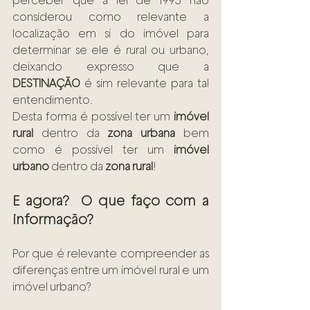
perceber que a lei de 1993 não 
considerou como relevante a 
localização em si do imóvel para 
determinar se ele é rural ou urbano, 
deixando expresso que a 
DESTINAÇÃO
 é sim relevante para tal 
entendimento.
Desta forma é possível ter um 
imóvel 
rural
 dentro da 
zona urbana
 bem 
como é possível ter um 
imóvel 
urbano 
dentro da 
zona rural
!
E agora?  O que faço com a 
informação? 
Por que é relevante compreender as 
diferenças entre um imóvel rural e um 
imóvel urbano?