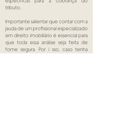
específicas para a cobrança do 
tributo.
Importante salientar que contar com a 
jauda de um profissional especializado 
em direito imobiliário é essencial para 
que toda essa análise seja feita de 
fome segura. Por i sso, caso tenha 
ficado com alguma dúvida ou precisa 
de ajuda para lidar com alguma 
situação jurídica, basta acessar o link 
abaixo e conversar com um de nossos 
advogados especialistas. 
PRECISO DE AJUDA!