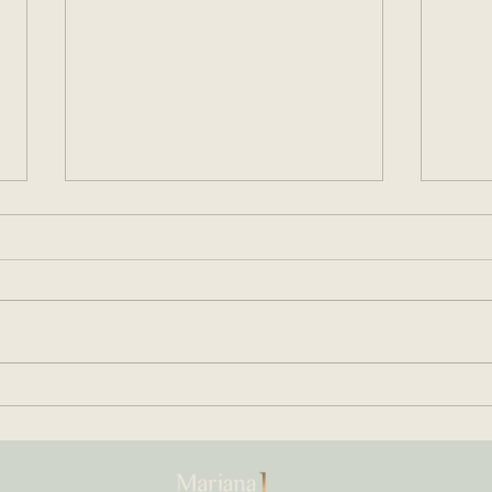
Arras ou Sinal de Negócio:
Escr
O Guia Estratégico para
O Gu
Segurança em Transações
Doc
Imobiliárias de Alto Padrão
que
imóv