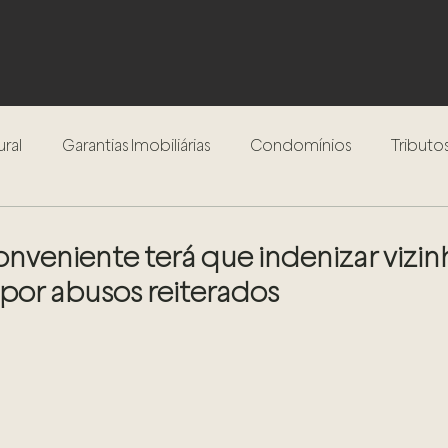
ural
Garantias Imobiliárias
Condomínios
Tributos
Inventário
Testamento
Procedimento Extrajudici
nveniente terá que indenizar vizin
por abusos reiterados
Compra e Venda de Imóveis
Locação de Imóveis