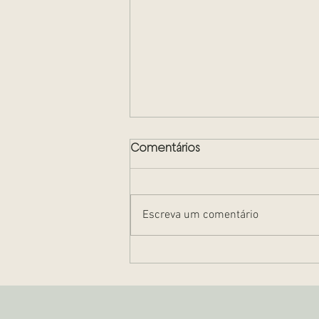
Comentários
Escreva um comentário
Propriedade resolúvel e
propriedade fiduciária: O
que é?