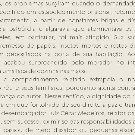
, os problemas surgiram quando o demandado,
colhido em estabelecimento prisional, retornou
partamento, a partir de constantes brigas e di
zia balbúrdia e algaravia que atormentava os v
es, em particular, foi mais atingido. Sua sac
remesso de papéis, insetos mortos e restos de
 depositados na porta de sua habitação. Ao 
or acabou surpreendido pelo morador no inte
 uma faca de cozinha nas mãos.
 o comportamento relatado extrapola o no
réu e seus familiares, porquanto atenta contra
ança do autor. Nesse sentido, a dignidade do r
a em que foi tolhido de seu direito à paz e tra
o desembargador Luiz Cézar Medeiros, relator d
 sem sucesso, eximir-se das responsabilidades 
 passou de mero dissabor ou pequenas escara