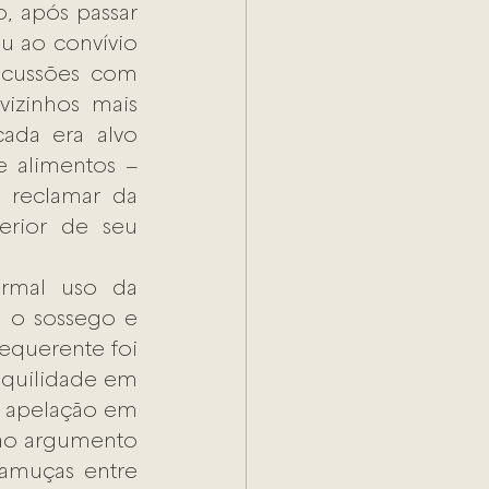
 após passar 
 ao convívio 
scussões com 
izinhos mais 
ada era alvo 
 alimentos – 
reclamar da 
rior de seu 
rmal uso da 
 o sossego e 
equerente foi 
nquilidade em 
a apelação em 
ao argumento 
muças entre 