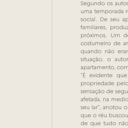
Segundo os autos
uma temporada re
social. De seu a
familiares, produ
próximos. Um del
costumeiro de ar
quando não eram
situação, o aut
apartamento, com
“É evidente que
propriedade pelo 
sensação de segur
afetada, na medid
seu lar”, anotou 
que o réu buscou,
de que tudo não