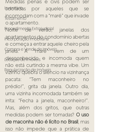
Medidas penais e civis podem ser 
Inventário
adotadas por aqueles que se 
incomodam com a “maré” que invade 
Testamento
o apartamento.
Procedimento Extrajudicial
Noite de verão, janelas dos 
apartamentos do condomínio abertas 
Incorporação Imobiliária
e começa a entrar aquele cheiro pela 
Compra e Venda de Imóveis
janela. A “maré” vem de um 
desconhecido e incomoda quem 
Locação de Imóveis
não está curtindo a mesma vibe. Um 
Regularização de Imóveis
vizinho quebra o silêncio na vizinhança 
pacata: “Tem maconheiro no 
prédio!”, grita da janela. Outro dia, 
uma vizinha incomodada também se 
irrita: “Fecha a janela, maconheiro!”. 
Mas, além dos gritos, que outras 
medidas podem ser tomadas? 
O uso 
de maconha não é lícito no Brasil
, mas 
isso não impede que a prática de 