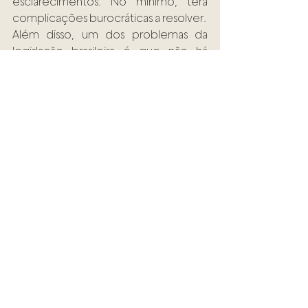
esclarecimentos. No mínimo, terá 
complicações burocráticas a resolver.
Além disso, um dos problemas da 
legislação brasileira é que não há 
especificação de quantidade para 
distinguir o usuário do traficante. Por 
isso, uma pessoa que porte drogas só 
para consumo pode ser investigada 
por tráfico. “O usuário fica suscetível e 
podem até lhe imputar 
responsabilidade por tráfico 
dependendo da quantidade da 
droga e das circunstâncias”, explica 
Portella Junior.
Mas o vice-presidente da Comissão 
de Direito Condominial da OAB de 
São Paulo alerta que, pela 
inviolabilidade da residência, a polícia 
não pode entrar sem mandado. “A 