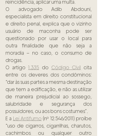
reincidência, aplicar uma multa.
O advogado Adib Abdouni, 
especialista em direito constitucional 
e direito penal, explica que o vizinho 
usuário de maconha pode ser 
questionado por usar o local para 
outra finalidade que não seja a 
moradia – no caso, o consumo de 
drogas.
O artigo 
1.335
 do 
Código Civil
 cita 
entre os deveres dos condôminos: 
“dar às suas partes a mesma destinação 
que tem a edificação, e não as utilizar 
de maneira prejudicial ao sossego, 
salubridade e segurança dos 
possuidores, ou aos bons costumes”.
E a 
Lei Antifumo
 (nº 12.546/2011) proíbe 
“uso de cigarros, cigarrilhas, charutos, 
cachimbos ou qualquer outro 