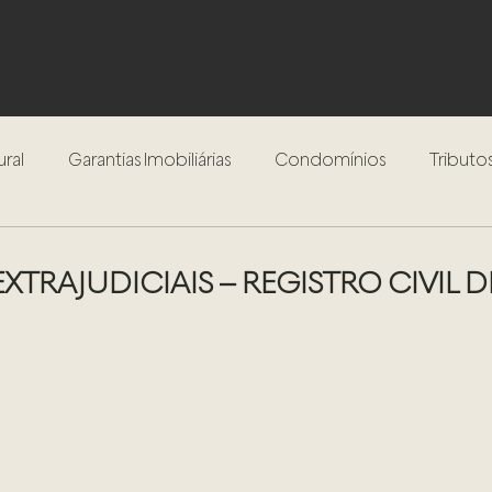
ural
Garantias Imobiliárias
Condomínios
Tributos
Inventário
Testamento
Procedimento Extrajudici
EXTRAJUDICIAIS – REGISTRO CIVIL 
Compra e Venda de Imóveis
Locação de Imóveis