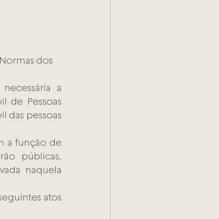
necessária a 
il de Pessoas 
l das pessoas 
Além da função de arquivo, o registro civil de pessoas naturais tem a função de 
ão públicas, 
vada naquela 
eguintes atos 