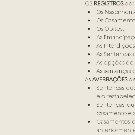
OS 
REGISTROS
 de:
Os Nasciment
Os Casamento
Os Óbitos;
As Emancipaç
As Interdições
As Sentenças d
As opções de 
As sentenças 
As 
AVERBAÇÕES
 d
Sentenças que
e o restabele
Sentenças que
casamento e as
Casamentos de
anteriorment