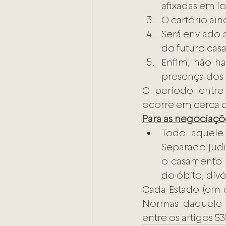
afixadas em lo
O cartório ai
Será enviado a
do futuro ca
Enfim, não h
presença dos 
O período entre
ocorre em cerca 
Para as negociaçõe
Todo aquele 
Separado Jud
o casamento n
do óbito, div
Cada Estado (em 
Normas daquele e
entre os artigos 53