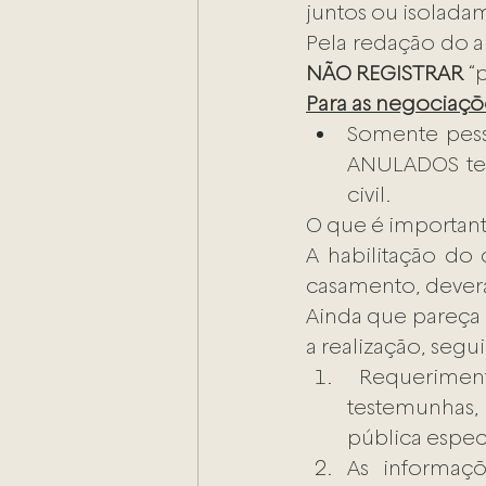
juntos ou isolada
NÃO REGISTRAR
 “
Para as negociaçõe
Somente pess
ANULADOS te
civil.
O que é important
A habilitação do 
casamento, deverá 
Ainda que pareça 
a realização, segu
 Requerimento no cartório pelas partes interessadas, na presença de 2 
testemunhas,
pública especí
As informaçõ