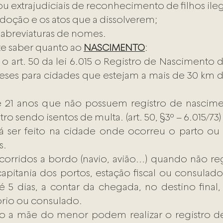
 ou extrajudiciais de reconhecimento de filhos ile
adoção e os atos que a dissolverem;
 abreviaturas de nomes.
e saber quanto ao 
NASCIMENTO
:
 art. 50 da lei 6.015 o Registro de Nascimento d
meses para cidades que estejam a mais de 30 km de
 e 21 anos que não possuem registro de nascime
ro sendo isentos de multa. (art. 50, §3º – 6.015/73)
á ser feito na cidade onde ocorreu o parto ou 
s.
orridos a bordo (navio, avião…) quando não reg
pitania dos portos, estação fiscal ou consulado)
é 5 dias, a contar da chegada, no destino final
ório ou consulado.
to a mãe do menor podem realizar o registro de