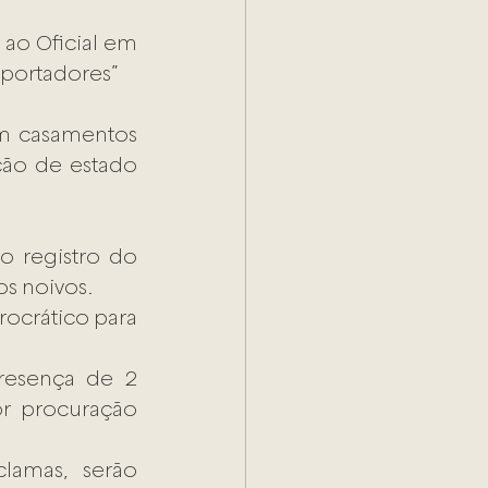
Pela redação do art. 55, § único da Lei 6.015/73, existe a prerrogativa ao Oficial em 
 portadores”
m casamentos 
ão de estado 
 registro do 
os noivos.
ocrático para 
r procuração 
lamas, serão 