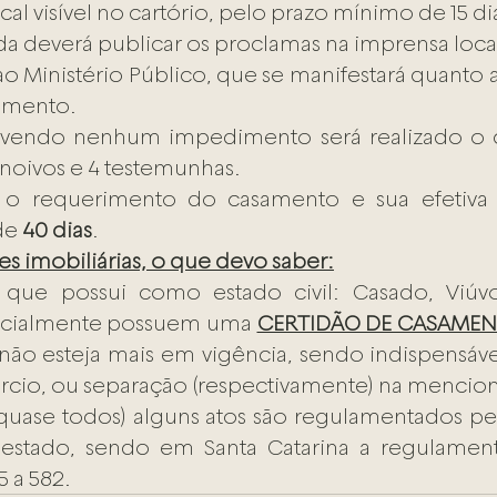
cal visível no cartório, pelo prazo mínimo de 15 di
nda deverá publicar os proclamas na imprensa loca
o Ministério Público, que se manifestará quanto a
samento.
avendo nenhum impedimento será realizado o 
noivos e 4 testemunhas. 
 o requerimento do casamento e sua efetiva 
de 
40 dias
.
s imobiliárias, o que devo saber:
que possui como estado civil: Casado, Viúvo,
icialmente possuem uma 
CERTIDÃO DE CASAME
ão esteja mais em vigência, sendo indispensáve
órcio, ou separação (respectivamente) na mencio
quase todos) alguns atos são regulamentados pe
stado, sendo em Santa Catarina a regulamenta
5 a 582.