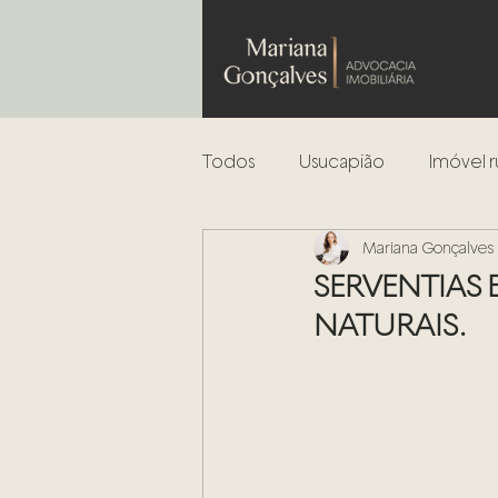
Todos
Usucapião
Imóvel r
Mariana Gonçalves
Leilões
Análise de risco
SERVENTIAS 
NATURAIS.
Incorporação Imobiliária
Regularização de Imóveis