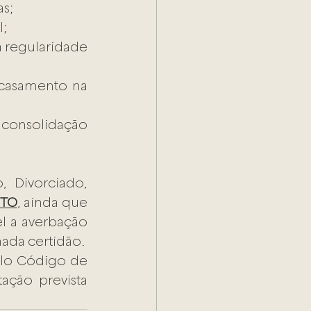
as;
l;
 regularidade 
casamento na 
consolidação 
 Divorciado, 
NTO
, ainda que 
l a averbação 
nada certidão.
lo Código de 
ção prevista 