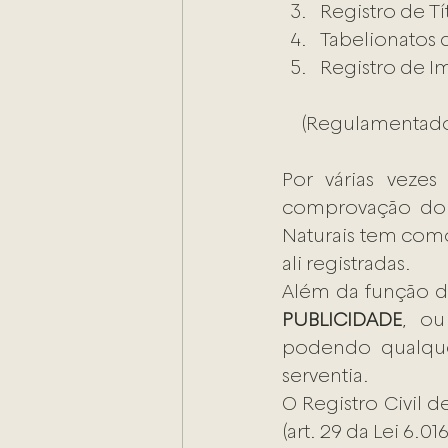
Registro de T
Tabelionatos d
Registro de Im
 (Regulamentado pela lei 6.015/73 – arts.29 a 113, e pelo Código de Normas dos 
Por várias veze
comprovação do 
Naturais tem como 
ali registradas.
PUBLICIDADE
, ou
podendo qualquer
serventia.
O Registro Civil d
(art. 29 da Lei 6.01