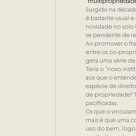
“
multipropriedad
Surgido na década
é bastante usual 
novidade no solo b
se pendente de re
Ao promover o fr
entre os co-propri
gera uma série de
Teria o “novo insti
aos que o entendem
espécie de direito
de propriedade? T
pacificadas.
Os que o vinculam
mais é que uma c
uso do bem, logo,