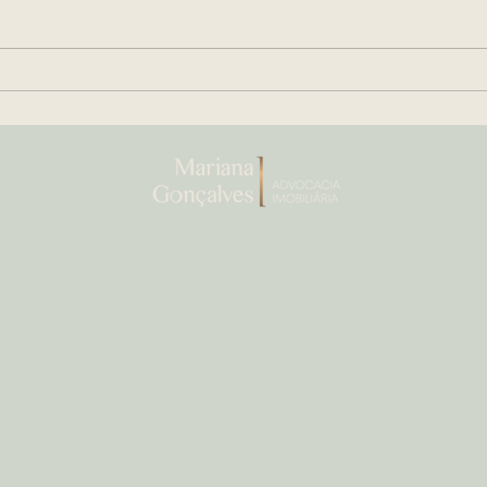
Arras ou Sinal de Negócio:
Escr
O Guia Estratégico para
O Gu
Segurança em Transações
Doc
Imobiliárias de Alto Padrão
que
imóv