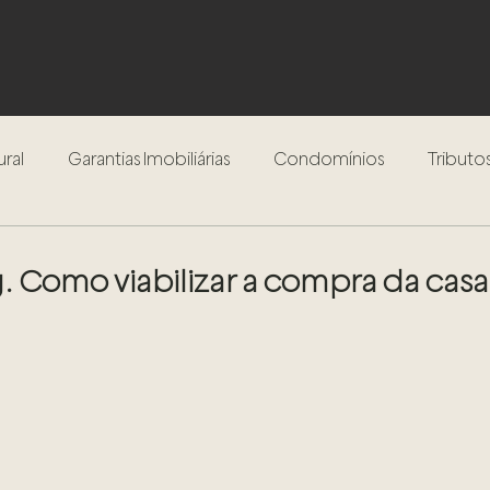
ural
Garantias Imobiliárias
Condomínios
Tributos
Inventário
Testamento
Procedimento Extrajudici
. Como viabilizar a compra da casa 
Compra e Venda de Imóveis
Locação de Imóveis