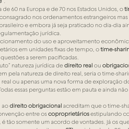
e
”.
 de 60 na Europa e de 70 nos Estados Unidos, o 
t
e consagrado nos ordenamentos estrangeiros mas 
rasileiro e embora já seja praticado no dia-dia a
gulamentação jurídica.
acionamento do uso e aproveitamento econômi
etários em unidades fixas de tempo, o 
time-shari
 questões a serem pacificadas.
tuto” natureza jurídica de 
direito real
 ou 
obrigacio
 pela natureza de direito real, seria o time-shar
 real ou apenas uma nova forma de exploração do 
odas essas perguntas estão em pauta e ainda não
 ao 
direito obrigacional
 acreditam que o time-sh
onvenção entre os 
coproprietários
 estipulando c
 é tão somente um acordo de vontades. Já os que