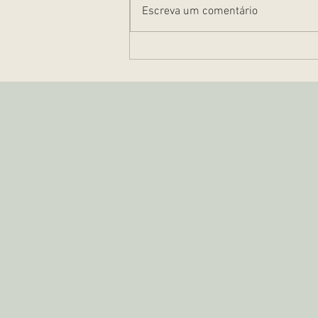
Escreva um comentário
Propriedade resolúvel e
propriedade fiduciária: O
que é?