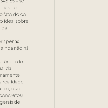
546165 – se 
rias de 
o fato do co-
o ideal sobre 
ida 
r apenas 
 ainda não há 
stência de 
al da 
emamente 
a realidade 
r-se, quer 
 concretos) 
gerais de 