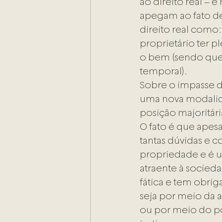
ao direito real – 
apegam ao fato de 
direito real como
proprietário ter p
o bem (sendo que 
temporal).
Sobre o impasse d
uma nova modalida
posição majoritári
O fato é que apesa
tantas dúvidas e co
propriedade e é 
atraente à socieda
fática e tem obrig
seja por meio da a
ou por meio do po