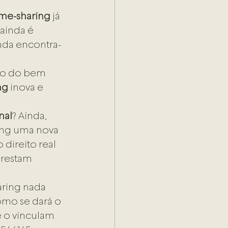
ime-sharing
 já 
ainda é 
inda encontra-
co do bem 
ng
 inova e 
nal
? Ainda, 
ing uma nova 
direito real 
 restam 
aring nada 
omo se dará o 
 o vinculam 