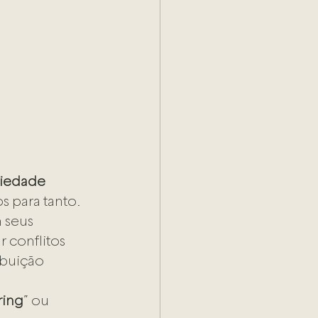
iedade 
 para tanto. 
 seus 
r conflitos 
buição 
 
ring
” ou 