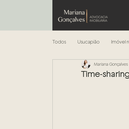
Todos
Usucapião
Imóvel r
Mariana Gonçalves
Leilões
Análise de risco
Time-sharing
Incorporação Imobiliária
Regularização de Imóveis