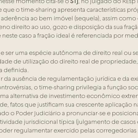
e nesse momento cita-se o 
STJ
, no julgado do REsp 1
que o time-sharing apresenta características próp
: aderência ao bem imóvel (sequela), assim como 
leno direito ao uso, gozo e disposição da sua fraçã
neste caso a fração ideal é referenciada por med
e ser uma espécie autônoma de direito real ou se
de de utilização do direito real de propriedade,
a definida.
r da ausência de regulamentação jurídica e da exi
ntrovérsias, o time-sharing privilegia a função soci
uma alternativa de investimento econômico extr
de, fatos que justificam sua crescente aplicação n
ado o Poder Judiciário a pronunciar-se e posiciona
tividade jurisdicional típica (julgamento de casos
der regulamentar exercido pelas corregedorias 