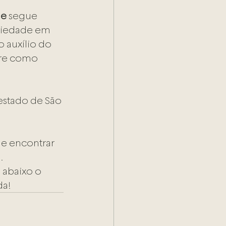
de
 segue 
ociedade em 
 auxílio do 
bre como 
estado de São 
de encontrar 
.
 abaixo o 
da!