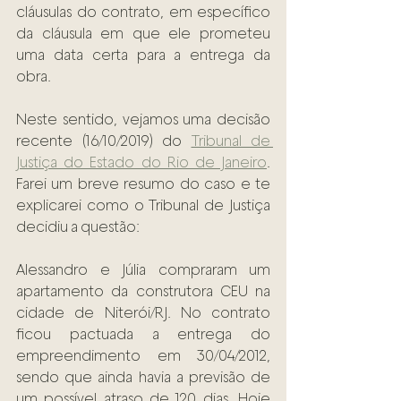
cláusulas do contrato, em específico 
da cláusula em que ele prometeu 
uma data certa para a entrega da 
obra.  
Neste sentido, vejamos uma decisão 
recente (16/10/2019) do 
Tribunal de 
Justiça do Estado do Rio de Janeiro
. 
Farei um breve resumo do caso e te 
explicarei como o Tribunal de Justiça 
decidiu a questão: 
Alessandro e Júlia compraram um 
apartamento da construtora CEU na 
cidade de Niterói/RJ. No contrato 
ficou pactuada a entrega do 
empreendimento em 30/04/2012, 
sendo que ainda havia a previsão de 
um possível atraso de 120 dias. Hoje 