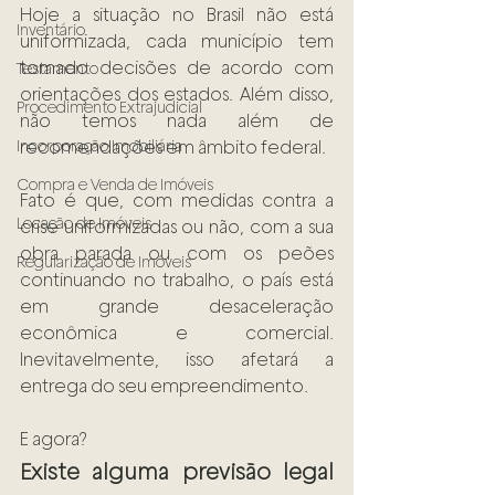
Hoje a situação no Brasil não está 
Inventário
uniformizada, cada município tem 
tomado decisões de acordo com 
Testamento
orientações dos estados. Além disso, 
Procedimento Extrajudicial
não temos nada além de 
Incorporação Imobiliária
recomendações em âmbito federal. 
Compra e Venda de Imóveis
Fato é que, com medidas contra a 
Locação de Imóveis
crise uniformizadas ou não, com a sua 
obra parada ou com os peões 
Regularização de Imóveis
continuando no trabalho, o país está 
em grande desaceleração 
econômica e comercial. 
Inevitavelmente, isso afetará a 
entrega do seu empreendimento. 
E agora? 
Existe alguma previsão legal 