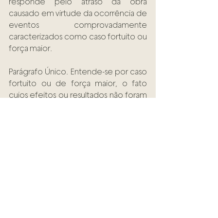
responde pelo atraso da obra 
causado em virtude da ocorrência de 
eventos comprovadamente 
caracterizados como caso fortuito ou 
força maior.  
Parágrafo Único. Entende-se por caso 
fortuito ou de força maior, o fato 
cujos efeitos ou resultados não foram 
possíveis de serem evitados ou 
impedidos pelo construtor. Entende-
se também como caso fortuito ou 
força maior os casos em que o 
Município, Estado ou União declaram 
estado de calamidade, de 
emergência ou qualquer outro 
decreto similar. 
Espero que o conteúdo tenha sido 