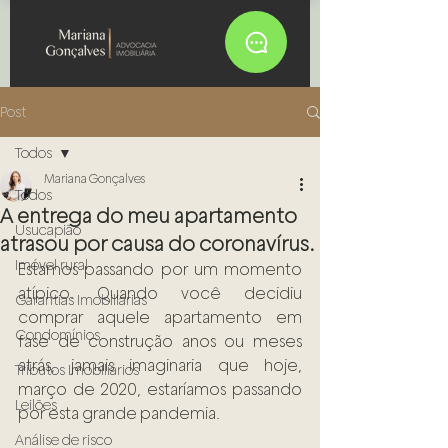
Post
Todos
Mariana Gonçalves
Todos
A entrega do meu apartamento
Usucapião
atrasou por causa do coronavírus.
Imóvel rural
Estamos passando por um momento 
atípico. Quando você decidiu 
Garantias Imobiliárias
comprar aquele apartamento em 
Condomínios
fase de construção anos ou meses 
atrás, jamais imaginaria que hoje, 
Tributos Imobiliários
março de 2020, estaríamos passando 
Leilões
por esta grande pandemia. 
Análise de risco