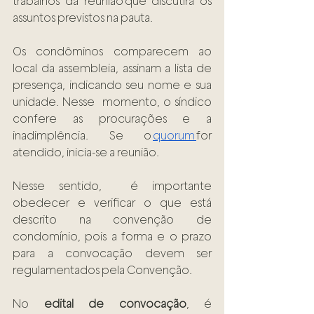
trabalhos da reunião que discutirá os 
assuntos previstos na pauta. 
Os condôminos comparecem ao 
local da assembleia, assinam a lista de 
presença, indicando seu nome e sua 
unidade. Nesse  momento, o síndico 
confere as procurações e a 
inadimplência. Se o 
quorum 
for 
atendido, inicia-se a reunião. 
Nesse sentido,  é importante 
obedecer e verificar o que está 
descrito na convenção de 
condomínio, pois a forma e o prazo 
para a convocação devem ser 
regulamentados pela Convenção. 
No 
edital de convocação
, é 