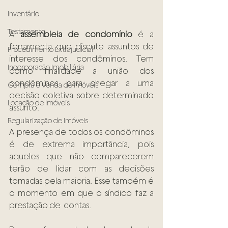
Inventário
Testamento
A 
assembleia de condomínio
 é a 
ferramenta que discute assuntos de 
Procedimento Extrajudicial
interesse dos condôminos. Tem 
Incorporação Imobiliária
como finalidade a união dos 
condôminos para chegar a uma 
Compra e Venda de Imóveis
decisão coletiva sobre determinado 
Locação de Imóveis
assunto.  
Regularização de Imóveis
A presença de todos os condôminos 
é de extrema importância, pois 
aqueles que não comparecerem 
terão de lidar com as decisões 
tomadas pela maioria. Esse também é 
o momento em que o síndico faz a 
prestação de  contas.  