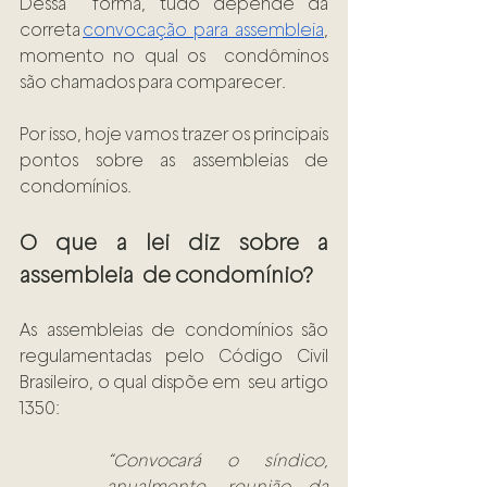
Dessa  forma, tudo depende da 
correta 
convocação para assembleia
, 
momento no qual os  condôminos 
são chamados para comparecer. 
Por isso, hoje vamos trazer os principais 
pontos sobre as assembleias de 
condomínios.  
O que a lei diz sobre a 
assembleia  de condomínio?  
As assembleias de condomínios são 
regulamentadas pelo Código Civil 
Brasileiro, o qual dispõe em  seu artigo 
1350:  
“Convocará o síndico, 
anualmente, reunião da 