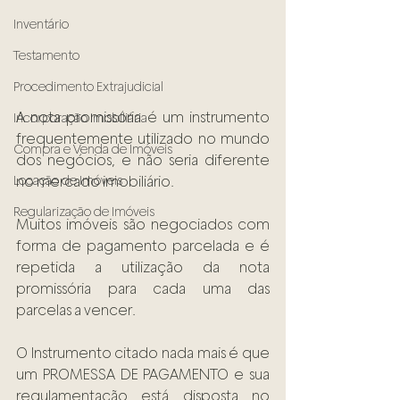
Inventário
Testamento
Procedimento Extrajudicial
A nota promissória é um instrumento 
Incorporação Imobiliária
frequentemente utilizado no mundo 
Compra e Venda de Imóveis
dos negócios, e não seria diferente 
Locação de Imóveis
no mercado imobiliário.
Regularização de Imóveis
Muitos imóveis são negociados com 
forma de pagamento parcelada e é 
repetida a utilização da nota 
promissória para cada uma das 
parcelas a vencer.
O Instrumento citado nada mais é que 
um PROMESSA DE PAGAMENTO e sua 
regulamentação está disposta no 