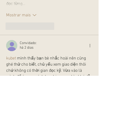
đọc từng…
Mostrar mais
Curtir
Responder
Convidado:
há 2 dias
kubet
 mình thấy bạn bè nhắc hoài nên cũng 
ghé thử cho biết, chủ yếu xem giao diện thôi 
chứ không có thời gian đọc kỹ. Vừa vào là 
mình để ý ngay cách họ chia mục nhìn khá dễ 
hiểu, kiểu mở lên là biết đang ở phần nào chứ 
không bị loạn mắt. Cái mình thích là menu đặt 
dễ thấy nên bấm qua lại vài chỗ rất nhanh, 
không phải kéo lên kéo xuống tìm hoài. Với…
Mostrar mais
Curtir
Responder