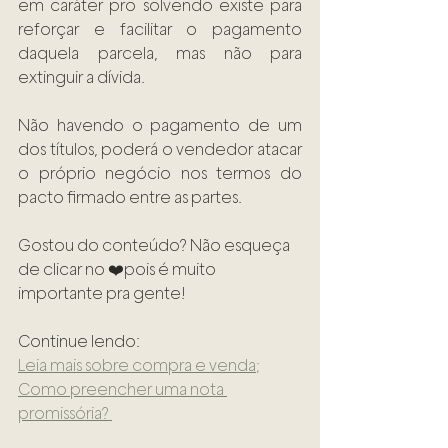
em caráter pro solvendo existe para 
reforçar e facilitar o pagamento 
daquela parcela, mas não para 
extinguir a dívida.
Não havendo o pagamento de um 
dos títulos, poderá o vendedor atacar 
o próprio negócio nos termos do 
pacto firmado entre as partes.
Gostou do conteúdo? Não esqueça 
de clicar no ❤️pois é muito 
importante pra gente!  
Continue lendo:
Leia mais sobre compra e venda;
Como preencher uma nota 
promissória? 