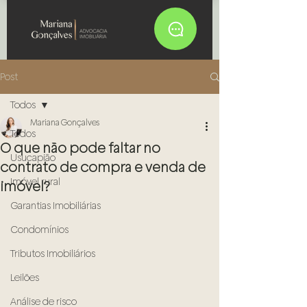
Post
Todos
Mariana Gonçalves
Todos
O que não pode faltar no
Usucapião
contrato de compra e venda de
Imóvel rural
imóvel?
Garantias Imobiliárias
Condomínios
Tributos Imobiliários
Leilões
Análise de risco