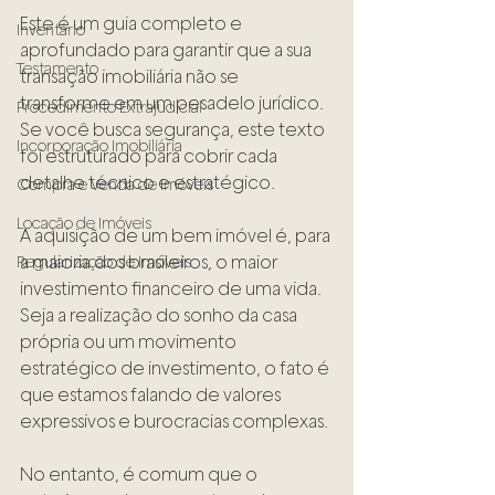
Este é um guia completo e 
Inventário
aprofundado para garantir que a sua 
Testamento
transação imobiliária não se 
transforme em um pesadelo jurídico. 
Procedimento Extrajudicial
Se você busca segurança, este texto 
Incorporação Imobiliária
foi estruturado para cobrir cada 
detalhe técnico e estratégico.
Compra e Venda de Imóveis
Locação de Imóveis
A aquisição de um bem imóvel é, para 
a maioria dos brasileiros, o maior 
Regularização de Imóveis
investimento financeiro de uma vida. 
Seja a realização do sonho da casa 
própria ou um movimento 
estratégico de investimento, o fato é 
que estamos falando de valores 
expressivos e burocracias complexas.
No entanto, é comum que o 