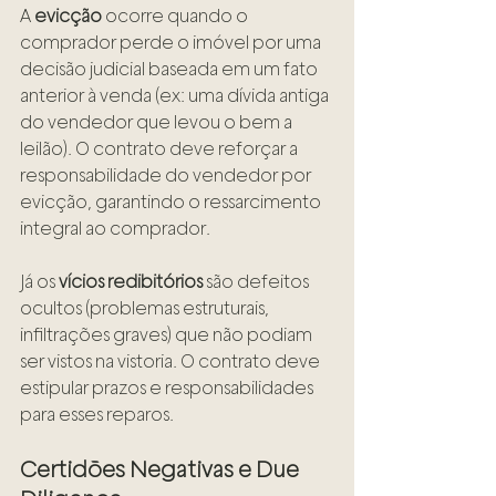
A 
evicção
 ocorre quando o 
comprador perde o imóvel por uma 
decisão judicial baseada em um fato 
anterior à venda (ex: uma dívida antiga 
do vendedor que levou o bem a 
leilão). O contrato deve reforçar a 
responsabilidade do vendedor por 
evicção, garantindo o ressarcimento 
integral ao comprador.
Já os 
vícios redibitórios
 são defeitos 
ocultos (problemas estruturais, 
infiltrações graves) que não podiam 
ser vistos na vistoria. O contrato deve 
estipular prazos e responsabilidades 
para esses reparos.
Certidões Negativas e Due 