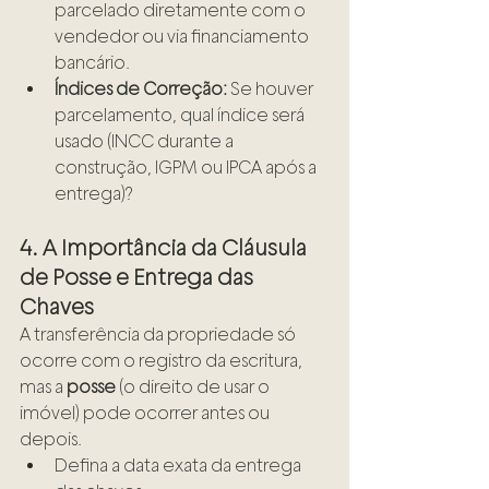
parcelado diretamente com o 
vendedor ou via financiamento 
bancário.
Índices de Correção:
 Se houver 
parcelamento, qual índice será 
usado (INCC durante a 
construção, IGPM ou IPCA após a 
entrega)?
4. A Importância da Cláusula 
de Posse e Entrega das 
Chaves
A transferência da propriedade só 
ocorre com o registro da escritura, 
mas a 
posse
 (o direito de usar o 
imóvel) pode ocorrer antes ou 
depois.
Defina a data exata da entrega 