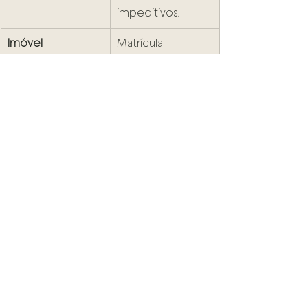
impeditivos.
Imóvel
Matrícula 
atualizada e sem 
gravames 
(penhoras).
Pagamento
Datas, contas 
bancárias e 
comprovantes de 
sinal.
Impostos
Quem paga o ITBI 
e as custas de 
cartório? 
(Geralmente o 
comprador).
Comissão
Se houver 