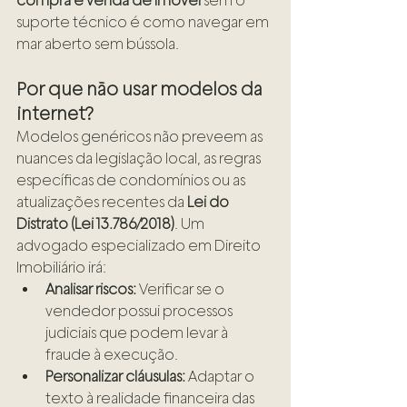
compra e venda de imóvel
 sem o 
suporte técnico é como navegar em 
mar aberto sem bússola.
Por que não usar modelos da 
internet?
Modelos genéricos não preveem as 
nuances da legislação local, as regras 
específicas de condomínios ou as 
atualizações recentes da 
Lei do 
Distrato (Lei 13.786/2018)
. Um 
advogado especializado em Direito 
Imobiliário irá:
Analisar riscos:
 Verificar se o 
vendedor possui processos 
judiciais que podem levar à 
fraude à execução.
Personalizar cláusulas:
 Adaptar o 
texto à realidade financeira das 