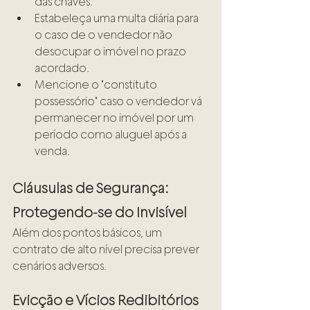
das chaves.
Estabeleça uma multa diária para 
o caso de o vendedor não 
desocupar o imóvel no prazo 
acordado.
Mencione o "constituto 
possessório" caso o vendedor vá 
permanecer no imóvel por um 
período como aluguel após a 
venda.
Cláusulas de Segurança: 
Protegendo-se do Invisível
Além dos pontos básicos, um 
contrato de alto nível precisa prever 
cenários adversos.
Evicção e Vícios Redibitórios