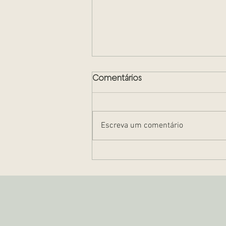
Comentários
Escreva um comentário
Arras ou Sinal de Negócio:
O Guia Estratégico para
Segurança em Transações
Imobiliárias de Alto Padrão