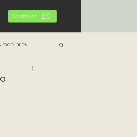
WhatsApp
 Imobiliários
al
to