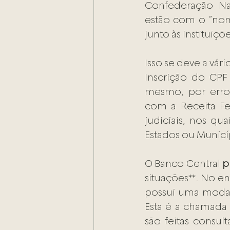
Confederação Naci
estão com o “nome
junto às instituiçõ
Isso se deve a vár
Inscrição do CPF
mesmo, por erro 
com a Receita F
judiciais, nos qua
Estados ou Municí
O Banco Central 
p
situações**. No en
possui uma modali
Esta é a chamada F
são feitas consul