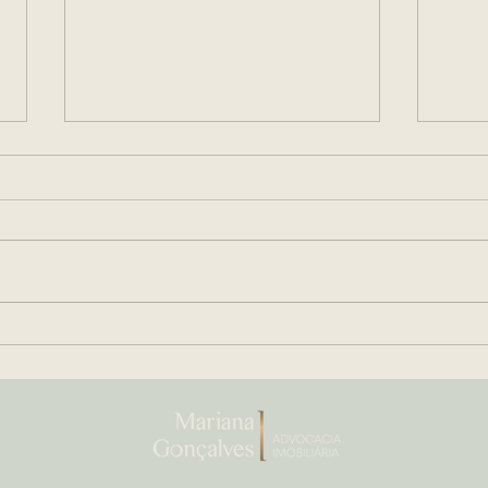
Escritura Pública de Imóvel:
Plan
O Guia Completo dos
e Co
Documentos Online para
qua
quem está comprando um
quer
imóvel.
her