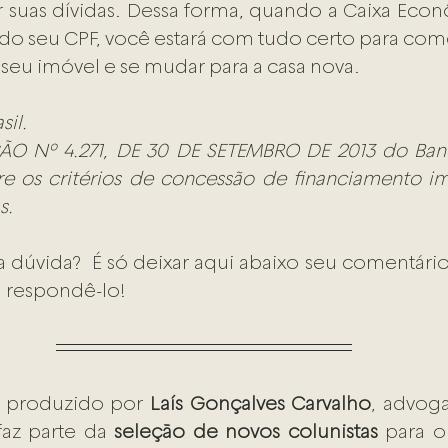
 suas dívidas. Dessa forma, quando a Caixa Econ
o do seu CPF, você estará com tudo certo para come
seu imóvel e se mudar para a casa nova.
sil.
ÃO Nº 4.271, DE 30 DE SETEMBRO DE 2013 do Banc
re os critérios de concessão de financiamento imo
s.
dúvida?  É só deixar aqui abaixo seu comentári
 respondê-lo!
i produzido por 
Laís Gonçalves Carvalho
, advog
faz parte da 
seleção de novos colunistas
 para o