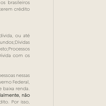
 brasileiros 
erem crédito 
vida, ou até 
ndos;Dívidas 
to;Processos 
Dívida com os 
essoas nessas 
erno Federal, 
 baixa renda. 
cialmente, não
to. Por isso, 