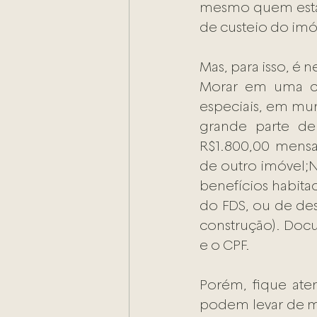
mesmo quem está
de custeio do imóv
Mas, para isso, é 
Morar em uma ci
especiais, em mun
grande parte de
R$1.800,00 mensai
de outro imóvel;N
benefícios habita
do FDS, ou de de
construção). Docu
e o CPF.
Porém, fique aten
podem levar de me