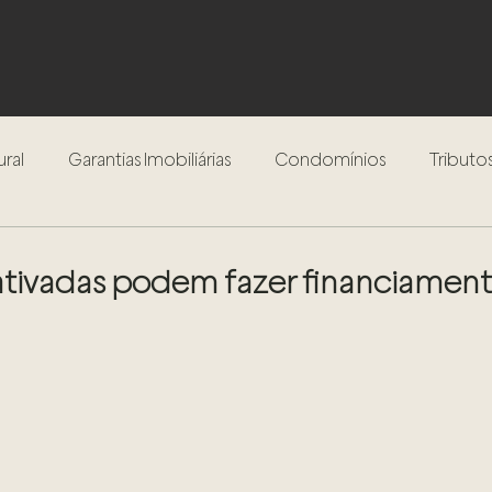
ural
Garantias Imobiliárias
Condomínios
Tributos
Inventário
Testamento
Procedimento Extrajudici
ativadas podem fazer financiamen
Compra e Venda de Imóveis
Locação de Imóveis