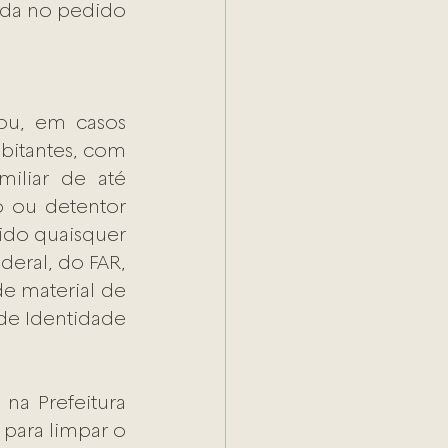
da no pedido 
u, em casos 
bitantes, com 
iliar de até 
o ou detentor 
ido quaisquer 
eral, do FAR, 
 material de 
de Identidade 
na Prefeitura 
para limpar o 