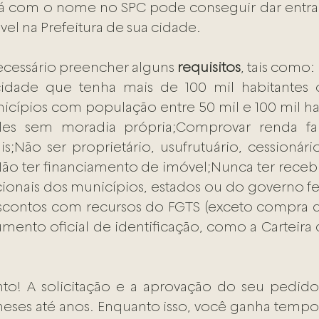
 com o nome no SPC pode conseguir dar entra
el na Prefeitura de sua cidade.
necessário preencher alguns 
requisitos
, tais como:
dade que tenha mais de 100 mil habitantes o
icípios com população entre 50 mil e 100 mil ha
les sem moradia própria;Comprovar renda fam
s;Não ser proprietário, usufrutuário, cessionári
ão ter financiamento de imóvel;Nunca ter receb
cionais dos municípios, estados ou do governo fed
scontos com recursos do FGTS (exceto compra de
mento oficial de identificação, como a Carteira 
to! A solicitação e a aprovação do seu pedido 
ses até anos. Enquanto isso, você ganha tempo 