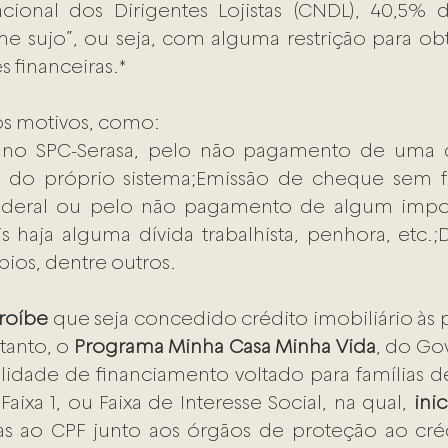
onal dos Dirigentes Lojistas (CNDL), 40,5% dos
 sujo”, ou seja, com alguma restrição para obt
es financeiras.*
ios motivos, como:
 no SPC-Serasa, pelo não pagamento de uma dí
do próprio sistema;Emissão de cheque sem fu
ederal ou pelo não pagamento de algum impos
is haja alguma dívida trabalhista, penhora, etc.;
pios, dentre outros.
roíbe
 que seja concedido crédito imobiliário às p
tanto, o 
Programa Minha Casa Minha Vida
, do Gov
dade de financiamento voltado para famílias de
aixa 1, ou Faixa de Interesse Social, na qual, 
ini
tas ao CPF junto aos órgãos de proteção ao crédi