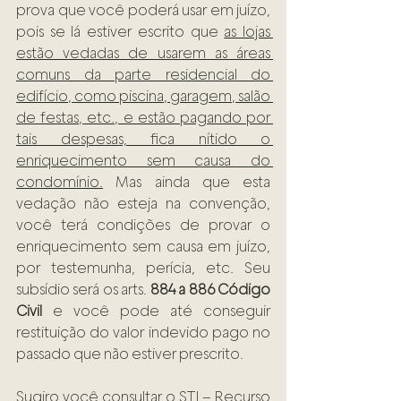
prova que você poderá usar em juízo, 
pois se lá estiver escrito que 
as lojas 
estão vedadas de usarem as áreas 
comuns da parte residencial do 
edifício, como piscina, garagem, salão 
de festas, etc., e estão pagando por 
tais despesas, fica nítido o 
enriquecimento sem causa do 
condomínio.
 Mas ainda que esta 
vedação não esteja na convenção, 
você terá condições de provar o 
enriquecimento sem causa em juízo, 
por testemunha, perícia, etc. Seu 
subsídio será os arts. 
884 a 886 Código 
Civil
 e você pode até conseguir 
restituição do valor indevido pago no 
passado que não estiver prescrito.
Sugiro você consultar o STJ – Recurso 