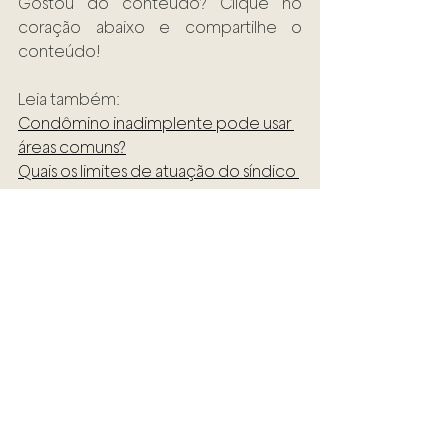
Gostou do conteúdo? Clique no 
coração abaixo e compartilhe o 
conteúdo!
Leia também: 
Condômino inadimplente pode usar 
áreas comuns?
Quais os limites de atuação do síndico 
perante os condôminos?
Leia mais conteúdos de 
Mariana 
Gonçalves
Condomínios