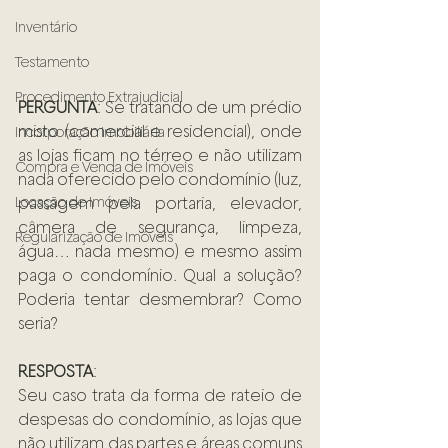
Inventário
Testamento
Procedimento Extrajudicial
PERGUNTA
: Se tratando de um prédio 
misto (comercial e residencial), onde 
Incorporação Imobiliária
as lojas ficam no térreo e não utilizam 
Compra e Venda de Imóveis
nada oferecido pelo condomínio (luz, 
Locação de Imóveis
passagem pela portaria, elevador, 
câmera de segurança, limpeza, 
Regularização de Imóveis
água… nada mesmo) e mesmo assim 
paga o condomínio. Qual a solução? 
Poderia tentar desmembrar? Como 
seria?
RESPOSTA
:
Seu caso trata da forma de rateio de 
despesas do condomínio, as lojas que 
não utilizam das partes e áreas comuns 