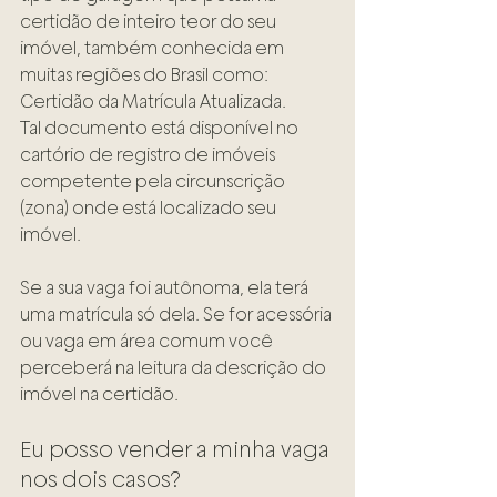
certidão de inteiro teor do seu 
imóvel, também conhecida em 
muitas regiões do Brasil como: 
Certidão da Matrícula Atualizada. 
Tal documento está disponível no 
cartório de registro de imóveis 
competente pela circunscrição 
(zona) onde está localizado seu 
imóvel. 
Se a sua vaga foi autônoma, ela terá 
uma matrícula só dela. Se for acessória 
ou vaga em área comum você 
perceberá na leitura da descrição do 
imóvel na certidão. 
Eu posso vender a minha vaga 
nos dois casos?