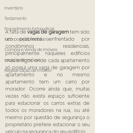
Inventário
Testamento
Procedimento Extrajudicial
A falta de 
vagas de garagem
 tem sido 
um problema enfrentado por 
Incorporação Imobiliária
condôminos residenciais, 
Compra e Venda de Imóveis
principalmente naqueles edifícios 
Locação de Imóveis
mais antigos onde cada apartamento 
só possuí uma vaga de garagem por 
Regularização de Imóveis
apartamento e no mesmo 
apartamento tem um carro por 
morador. Ocorre ainda que, muitas 
vezes não exista espaço suficiente 
para estacionar os carros extras de 
todos os moradores na rua, ou até 
mesmo por questão de segurança o 
proprietário prefere estacionar o seu 
veículo na segurança do seu edifício.