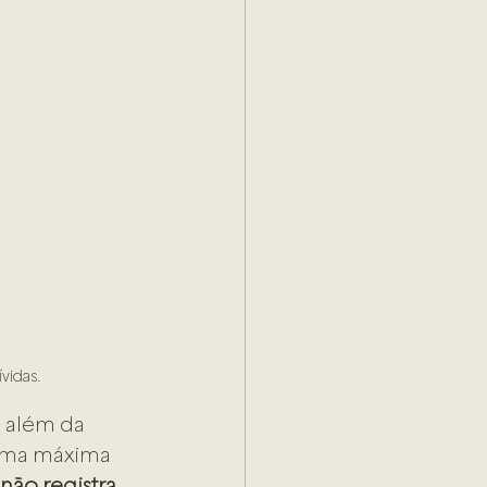
ívidas.
 além da 
 uma máxima 
ão registra, 