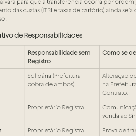
vará para que a transferência ocorra por ordem ju
 das custas (ITBI e taxas de cartório) ainda seja
so.
tivo de Responsabilidades
Responsabilidade sem 
Como se de
Registro
Solidária (Prefeitura 
Alteração de
cobra de ambos)
na Prefeitur
Contrato.
Proprietário Registral
Comunicaçã
venda ao Sín
s
Proprietário Registral
Prova de tra