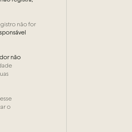
istro não for 
sponsável 
dor não 
dade 
uas 
 esse 
ar o 