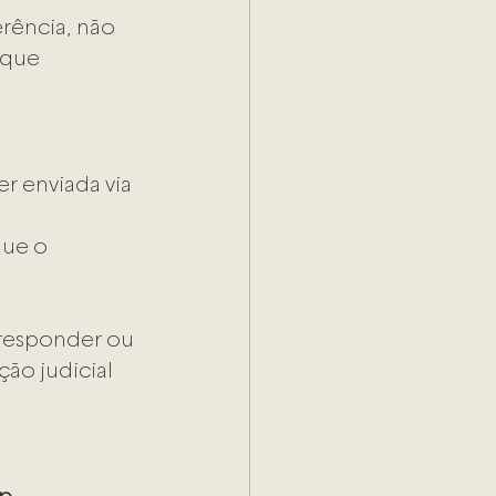
rência, não 
 que 
er enviada via 
que o 
 responder ou 
ção judicial 