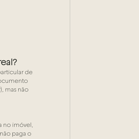
real?
rticular de 
documento 
), mas não 
 no imóvel, 
não paga o 