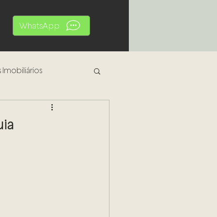
WhatsApp
 Imobiliários
al
uia