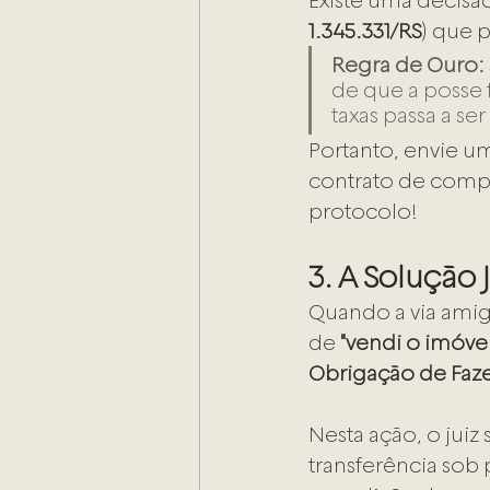
Existe uma decisão
1.345.331/RS
) que 
Regra de Ouro:
de que a posse f
taxas passa a s
Portanto, envie u
contrato de compr
protocolo!
3. A Solução
Quando a via amigá
de 
"vendi o imóve
Obrigação de Faze
Nesta ação, o jui
transferência sob 