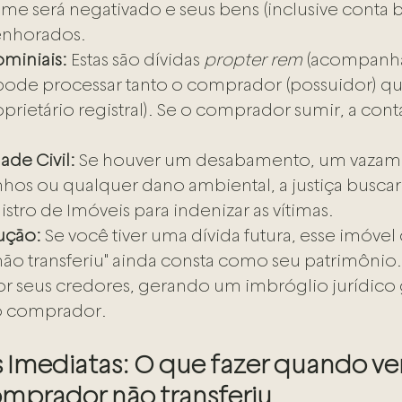
me será negativado e seus bens (inclusive conta b
nhorados.
miniais:
 Estas são dívidas 
propter rem
 (acompanha
de processar tanto o comprador (possuidor) qu
rietário registral). Se o comprador sumir, a cont
ade Civil:
 Se houver um desabamento, um vazam
inhos ou qualquer dano ambiental, a justiça busca
stro de Imóveis para indenizar as vítimas.
ução:
 Se você tiver uma dívida futura, esse imóvel
ão transferiu" ainda consta como seu patrimônio.
 seus credores, gerando um imbróglio jurídico 
 o comprador.
as Imediatas: O que fazer quando ve
omprador não transferiu