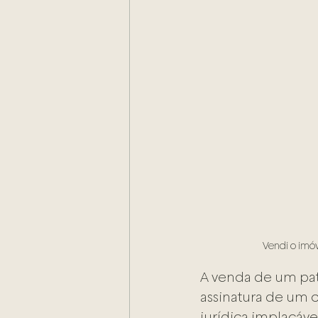
Vendi o imóv
A venda de um pat
assinatura de um 
jurídica implacável