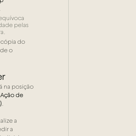
p 
.
equívoca 
idade pelas 
a.
 cópia do 
de o 
er
á na posição 
 
Ação de 
)
.
lize a 
dir a 