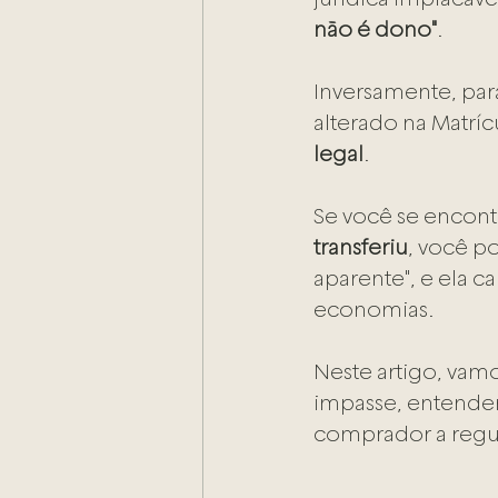
não é dono"
.
Inversamente, para
alterado na Matríc
legal
. 
Se você se encont
transferiu
, você p
aparente", e ela 
economias.
Neste artigo, vamo
impasse, entender 
comprador a regula