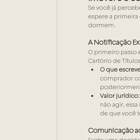
Se você já perceb
espere a primeira 
dormem.
A Notificação Ex
O primeiro passo e
Cartório de Títul
O que escreve
comprador com
posteriormente
Valor jurídico:
não agir, essa
de que você t
Comunicação ao