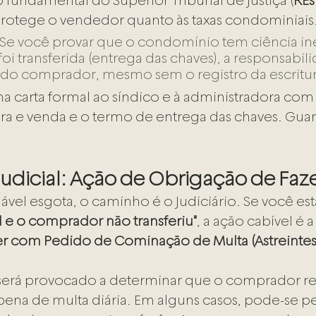
 fundamental do Superior Tribunal de Justiça (
REs
protege o vendedor quanto às taxas condominiais
 Se você provar que o condomínio tem ciência in
oi transferida (entrega das chaves), a responsabil
er do comprador, mesmo sem o registro da escritur
ma carta formal ao síndico e à administradora com
a e venda e o termo de entrega das chaves. Guar
 Judicial: Ação de Obrigação de Faz
vel esgota, o caminho é o Judiciário. Se você est
l e o comprador não transferiu"
, a ação cabível é a
r com Pedido de Cominação de Multa (Astreintes
z será provocado a determinar que o comprador rea
pena de multa diária. Em alguns casos, pode-se pe