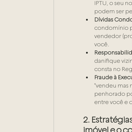
IPTU, o seu no
podem ser pe
Dívidas Condo
condomínio po
vendedor (prop
você.
Responsabilid
danifique viz
consta no Regi
Fraude à Exec
"vendeu mas n
penhorado por
entre você e
2. Estratégi
imóvel e o c