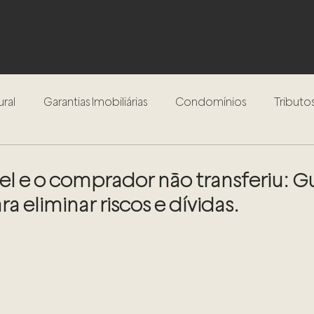
ural
Garantias Imobiliárias
Condomínios
Tributos
Inventário
Testamento
Procedimento Extrajudici
el e o comprador não transferiu: G
 eliminar riscos e dívidas.
Compra e Venda de Imóveis
Locação de Imóveis