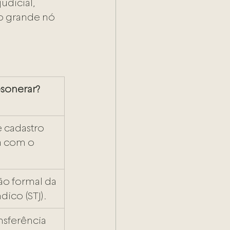
dicial, 
 o grande nó 
sonerar?
 cadastro 
a com o 
o formal da 
dico (STJ).
nsferência 