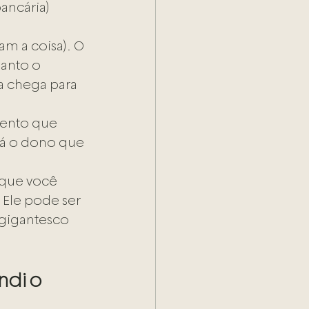
ancária) 
m a coisa). O 
anto o 
a chega para 
ento que 
rá o dono que 
 que você 
 Ele pode ser 
gigantesco 
ndi o 