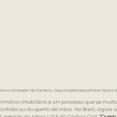
el e o comprador não transferiu: Guia completo para eliminar riscos e d
rimônio imobiliário é um processo que vai muito
contrato ou do aperto de mãos. No Brasil, vigora
, extraída do Artigo 1.245 do Código Civil: 
"Quem n