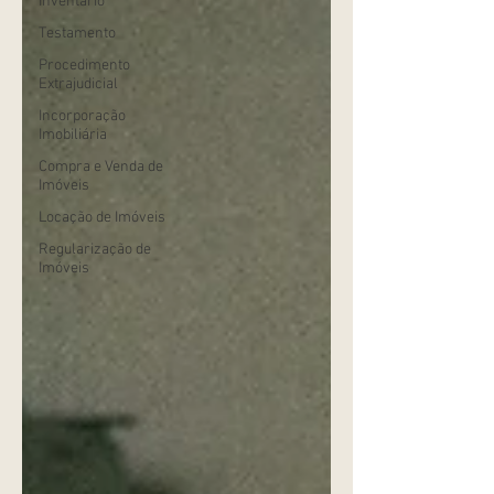
Inventário
Testamento
Procedimento
Extrajudicial
Incorporação
Imobiliária
Compra e Venda de
Imóveis
Locação de Imóveis
Regularização de
Imóveis