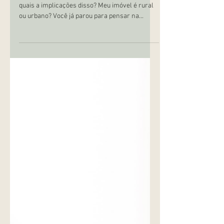
Meu imóvel é rural ou
urbano?
Você sabe se o seu imóvel é urbano ou rural e
quais a implicações disso? Meu imóvel é rural
ou urbano? Você já parou para pensar na...