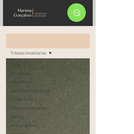
Blog Direito Imobiliário
Tributos Imobiliários
Todos
Usucapião
Imóvel rural
Garantias Imobiliárias
Condomínios
Tributos Imobiliários
Leilões
Análise de risco