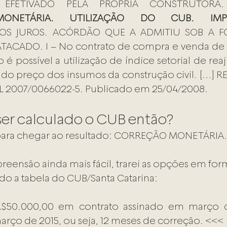
 EFETIVADO PELA PRÓPRIA CONSTRUTORA
MONETÁRIA. UTILIZAÇÃO DO CUB. IMPOS
DOS JUROS. ACÓRDÃO QUE A ADMITIU SOB A F
CADO. I – No contrato de compra e venda de 
 é possível a utilização de índice setorial de reaj
 do preço dos insumos da construção civil. […] RE
 2007/0066022-5. Publicado em 25/04/2008.
er calculado o CUB então? 
 para chegar ao resultado: CORREÇÃO MONETÁRIA.
reensão ainda mais fácil, trarei as opções em for
do a tabela do CUB/Santa Catarina:
R$50.000,00 em contrato assinado em março d
ço de 2015, ou seja, 12 meses de correção. <<<