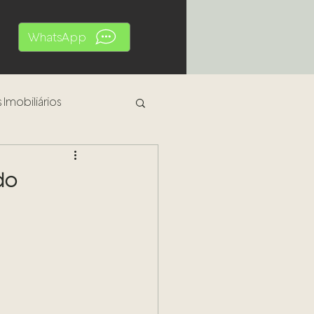
WhatsApp
 Imobiliários
al
do