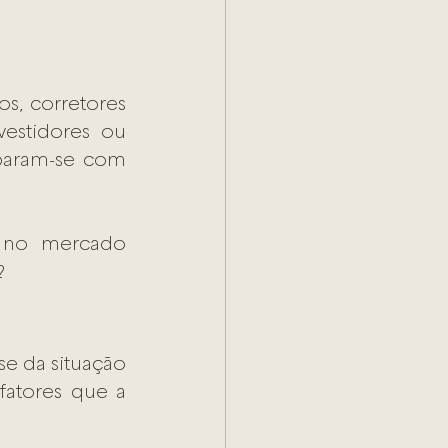
s, corretores 
stidores ou 
param-se com 
 no mercado 
?
e da situação 
atores que a 