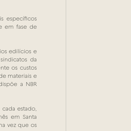
 específicos 
e em fase de 
s edilícios e 
indicatos da 
te os custos 
e materiais e 
dispõe a NBR 
 cada estado, 
mês em Santa 
ma vez que os 