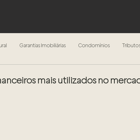
ural
Garantias Imobiliárias
Condomínios
Tributos
Inventário
Testamento
Procedimento Extrajudici
inanceiros mais utilizados no merca
Compra e Venda de Imóveis
Locação de Imóveis