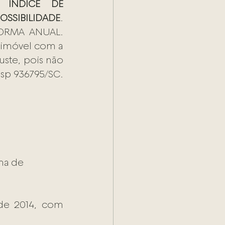
. 
ÍNDICE DE 
SIBILIDADE
. 
ORMA ANUAL. 
imóvel com a 
uste, pois não 
sp 936795/SC. 
ma de 
e 2014, com 